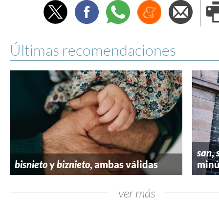
Twitter
Facebook
Whatsapp
Menéame
Envi
e
Últimas recomendaciones
san
,
bisnieto
y
biznieto
, ambas válidas
minú
ver más