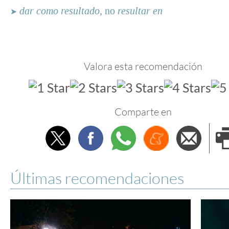
dar como resultado
, no
resultar en
➤
Valora esta recomendación
Comparte en
Twitter
Facebook
Whatsapp
Menéame
Envi
e
Últimas recomendaciones