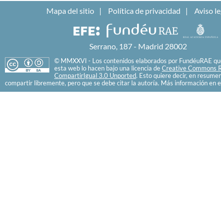
Mapa del sitio
Política de privacidad
Aviso le
Serrano, 187 - Madrid 28002
© MMXXVI - Los contenidos elaborados por FundéuRAE que
esta web lo hacen bajo una licencia de
Creative Commons R
CompartirIgual 3.0 Unported
. Esto quiere decir, en resume
compartir libremente, pero que se debe citar la autoría. Más información en e