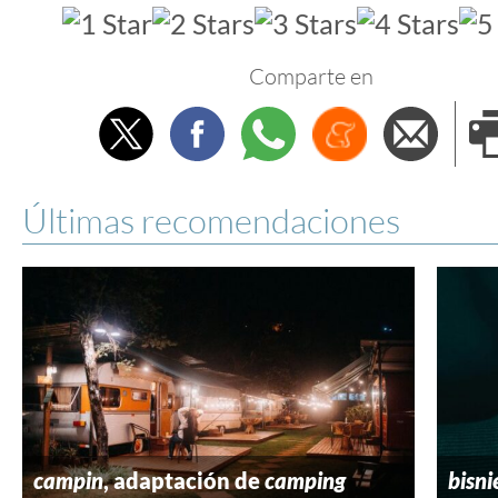
Comparte en
Twitter
Facebook
Whatsapp
Menéame
Envi
e
Últimas recomendaciones
campin
, adaptación de
camping
bisni