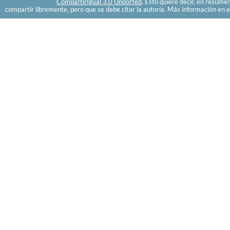
CompartirIgual 3.0 Unported
. Esto quiere decir, en resume
compartir libremente, pero que se debe citar la autoría. Más información en e