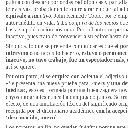
pulula con descaro por ondas radiofónicas y pantalla
televisivas, probablemente sin reparar en que tal ad
equivale a
inactivo
. John Kennedy Toole, por ejemp
autor inédito en vida. Y
La conjura de los necios
que
hasta su publicación póstuma. Pero el autor no perm
inactivo, pues trató de convencer a su editor hasta d
Sin duda, lo que se pretende comunicar es que
el po
intervino
o no necesitó hacerlo
, estuvo o permanec
inactivo, no tuvo trabajo, fue un espectador más
,
así se quiere.
Por otra parte,
sí se emplea con acierto
el adjetivo
«Se presenta una nueva prueba para Emery y
una de
inédita
», esto es, formada por una línea zaguera no
cuyos integrantes nunca habían jugado juntos. Se tra
efecto, de una ampliación léxica del significado orig
recogida por el diccionario académico
con la acepc
‘desconocido, nuevo’.
Los porteros, en fin, no quedan
inéditos
porque este 