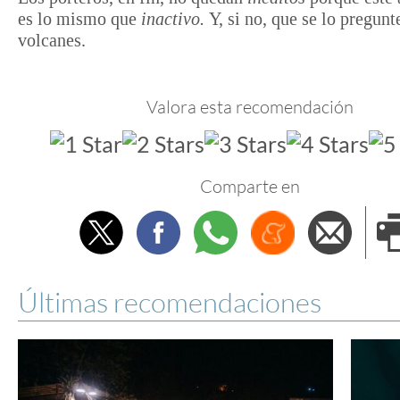
es lo mismo que
inactivo
.
Y, si no, que se lo pregunt
volcanes.
Valora esta recomendación
Comparte en
Twitter
Facebook
Whatsapp
Menéame
Envi
e
Últimas recomendaciones