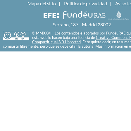
Mapa del sitio
Política de privacidad
Aviso le
Serrano, 187 - Madrid 28002
© MMXXVI - Los contenidos elaborados por FundéuRAE que
esta web lo hacen bajo una licencia de
Creative Commons R
CompartirIgual 3.0 Unported
. Esto quiere decir, en resume
compartir libremente, pero que se debe citar la autoría. Más información en e