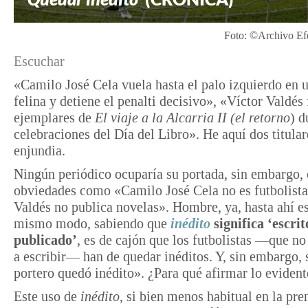
Foto: ©Archivo Ef
Escuchar
«Camilo José Cela vuela hasta el palo izquierdo en u
felina y detiene el penalti decisivo», «Víctor Valdés
ejemplares de
El viaje a la Alcarria II (el
retorno
) d
celebraciones del Día del Libro». He aquí dos titular
enjundia.
Ningún periódico ocuparía su portada, sin embargo,
obviedades como «Camilo José Cela no es futbolista
Valdés no publica novelas». Hombre, ya, hasta ahí e
mismo modo, sabiendo que
inédito
significa ‘escrit
publicado’
, es de cajón que los futbolistas —que no
a escribir— han de quedar inéditos. Y, sin embargo, 
portero quedó inédito». ¿Para qué afirmar lo evident
Este uso de
inédito
, si bien menos habitual en la pren