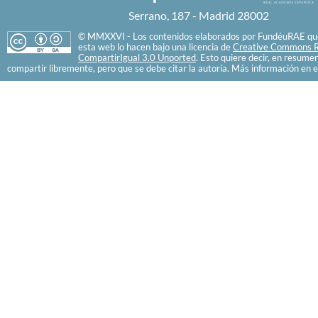
Serrano, 187 - Madrid 28002
© MMXXVI - Los contenidos elaborados por FundéuRAE que
esta web lo hacen bajo una licencia de
Creative Commons R
CompartirIgual 3.0 Unported
. Esto quiere decir, en resume
compartir libremente, pero que se debe citar la autoría. Más información en e