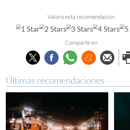
Valora esta recomendación
Comparte en
Twitter
Facebook
Whatsapp
Menéame
Envi
e
Últimas recomendaciones