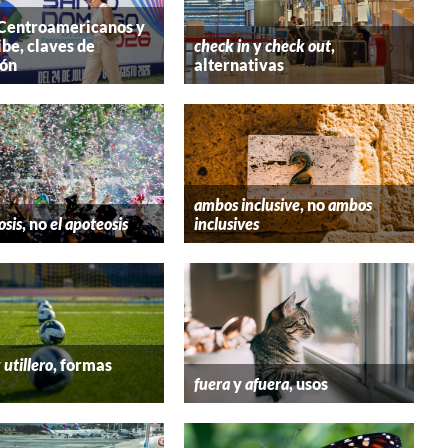
 Centroamericanos y
ibe, claves de
check in
y
check out
,
ión
alternativas
ambos inclusive
, no
ambos
osis
, no
el apoteosis
inclusives
y
utillero
, formas
fuera
y
afuera
, usos