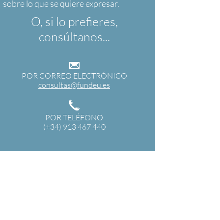
O, si lo prefieres,
consúltanos...
POR CORREO ELECTRÓNICO
consultas@fundeu.es
POR TELÉFONO
(+34) 913 467 440