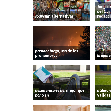
Juegos
del Car
souvenir
, alternativas
redacc
prender fuego
, uso de los
pronombres
la apote
desinteresarse de
, mejor que
utilero
por
o
en
válidas