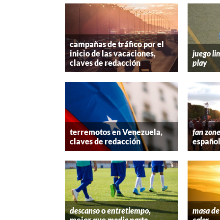
campañas de tráfico por el
inicio de las vacaciones,
juego li
claves de redacción
play
terremotos en Venezuela,
fan zon
claves de redacción
españo
descanso
o
entretiempo
,
masa de 
mejor que
media parte
calor