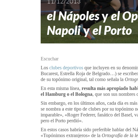
11/12/2013
el Nápoles
y
el Op
Napoli
y
el Porto
Escuchar
Los
clubes deportivos
que incluyen en su denomina
Bucarest, Estrella Roja de Belgrado…) se escriben
de su topónimo original, tal como señala la
Ortogr
En esta misma línea,
resulta más apropiado hab
el Hamburg o el Bologna
, que son sus nombres o
Sin embargo, en los últimos años, cada día es más 
se nombra a este tipo de clubes por su topónimo n
imparable», «Roger Federer, fanático del Basel, 
pero el Porto perdió».
En estos casos habría sido preferible hablar del N
«Topónimos extranjeros» de la
Ortografía de la 