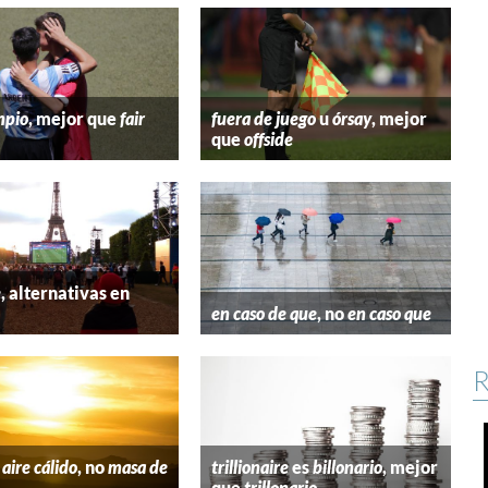
mpio
, mejor que
fair
fuera de juego
u
órsay
, mejor
que
offside
e
, alternativas en
l
en caso de que
, no
en caso que
R
aire cálido
, no
masa de
trillionaire
es
billonario
, mejor
que
trillonario