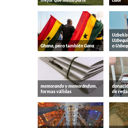
Uzbekis
Uzbequi
Ghana
, pero también
Gana
o
Usbeq
memorando
y
memorándum
,
donació
formas válidas
de reda