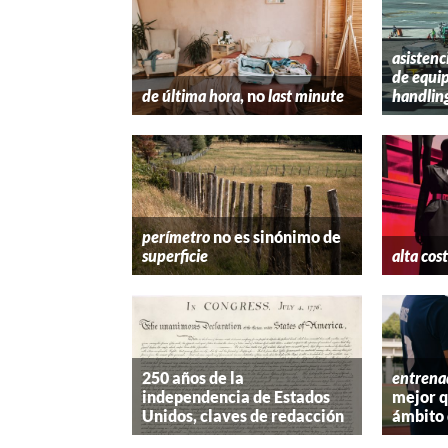
asistenc
de equip
de última hora
, no
last minute
handlin
perímetro
no es sinónimo de
superficie
alta cos
250 años de la
entrena
independencia de Estados
mejor 
Unidos, claves de redacción
ámbito 