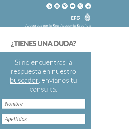
Rss
Instagram
Pinteres
Youtube
Twitter
Facebook
RAE
Agencia
EFE
Asesorada por la
Real Academia Española
nú
NOTICIAS
SOBRE LA FUNDÉURAE
¿TIENES UNA DUDA?
FundéuRAE es una fundación patrocinada por
la Agencia Efe y la Real Academia Española,
cuyo objetivo es colaborar con el buen uso del
Si no encuentras la
español en los medios de comunicación y en
respuesta en nuestro
Internet.
buscador
, envíanos tu
consulta.