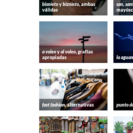
bisnieto
y
biznieto
, ambas
san
,
san
válidas
mayúscu
a voleo
y
al voleo
, grafías
apropiadas
la agua
fast fashion
, alternativas
punto d