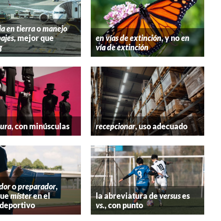
ia en tierra
o
manejo
ajes
, mejor que
en vías de extinción
, y no
en
g
vía de extinción
tura
, con minúsculas
recepcionar
, uso adecuado
dor
o
preparador
,
que
míster
en el
la abreviatura de
versus
es
deportivo
vs.
, con punto