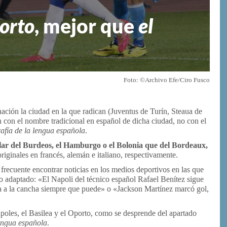
orto
, mejor que
el
Foto: ©Archivo Efe/Ciro Fusco
ción la ciudad en la que radican (Juventus de Turín, Steaua de
 con el nombre tradicional en español de dicha ciudad, no con el
afía de la lengua española
.
lar del Burdeos, el Hamburgo o el
Bolonia
que del Bordeaux,
riginales en francés, alemán e italiano, respectivamente.
frecuente encontrar noticias en los medios deportivos en las que
o adaptado: «El Napoli del técnico español Rafael Benítez sigue
va a la cancha siempre que puede» o «Jackson Martínez marcó gol,
ápoles, el Basilea y el Oporto, como se desprende del apartado
lengua española
.