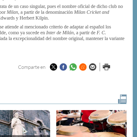
 trata de un caso singular, pues el nombre oficial de dicho club no
 por
Milan
, a partir de la denominación
Milan Cricket and
Edwards y Herbert Kilpin.
i se atiende al mencionado criterio de adaptar al español los
tilde, como ya sucede en
Inter de Milán
, a partir de
F. C.
dada la excepcionalidad del nombre original, mantener la variante
Twitter
Facebook
Whatsapp
Menéame
Enviar por
Imprimir
Comparte en
email