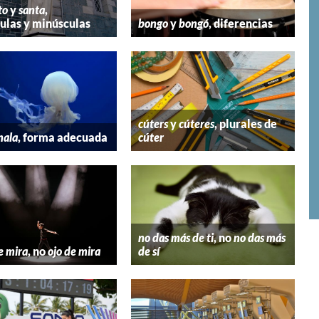
to
y
santa
,
las y minúsculas
bongo
y
bongó
, diferencias
cúters
y
cúteres
, plurales de
mala
, forma adecuada
cúter
no das más de ti
, no
no das más
e mira
, no
ojo de mira
de sí