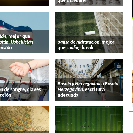
tán
, mejor que
stán
,
Usbekistán
pausa de hidratación
, mejor
uistán
que
cooling break
Bosnia y Herzegovina
o
Bosnia-
n de sangre, claves
Herzegovina
, escritura
cción
adecuada