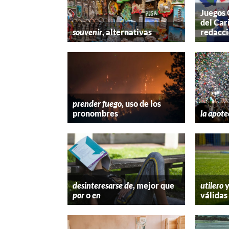
Juegos
del Car
souvenir
, alternativas
redacc
prender fuego
, uso de los
pronombres
la apote
desinteresarse de
, mejor que
utilero
por
o
en
válidas