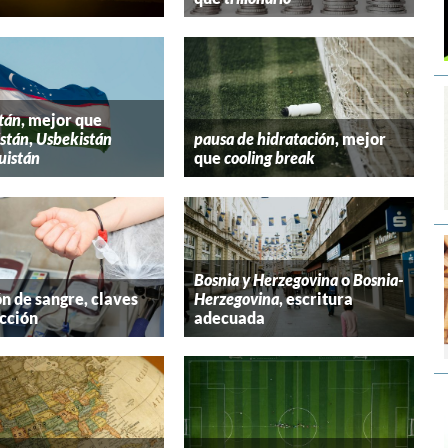
tán
, mejor que
stán
,
Usbekistán
pausa de hidratación
, mejor
uistán
que
cooling break
Bosnia y Herzegovina
o
Bosnia-
n de sangre, claves
Herzegovina
, escritura
cción
adecuada