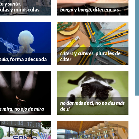
to
y
santa
,
las y minúsculas
bongo
y
bongó
, diferencias
cúters
y
cúteres
, plurales de
mala
, forma adecuada
cúter
no das más de ti
, no
no das más
e mira
, no
ojo de mira
de sí