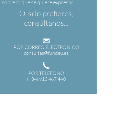
O, si lo prefieres,
consúltanos...
POR CORREO ELECTRÓNICO
consultas@fundeu.es
POR TELÉFONO
(+34) 913 467 440