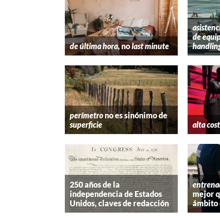
asistenc
de equip
de última hora
, no
last minute
handlin
perímetro
no es sinónimo de
superficie
alta cos
250 años de la
entrena
independencia de Estados
mejor 
Unidos, claves de redacción
ámbito 