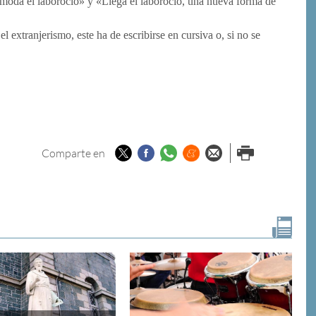
 moda el laborocio» y «Llega el laborocio, una nueva forma de
l extranjerismo, este ha de escribirse en cursiva o, si no se
Twitter
Facebook
Whatsapp
Menéame
Enviar por
Imprimir
Comparte en
email