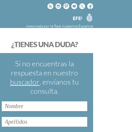
Rss
Instagram
Pinteres
Youtube
Twitter
Facebook
RAE
Agencia
EFE
Asesorada por la
Real Academia Española
nú
NOTICIAS
SOBRE LA FUNDÉURAE
¿TIENES UNA DUDA?
FundéuRAE es una fundación patrocinada por
la Agencia Efe y la Real Academia Española,
cuyo objetivo es colaborar con el buen uso del
Si no encuentras la
español en los medios de comunicación y en
respuesta en nuestro
Internet.
buscador
, envíanos tu
consulta.