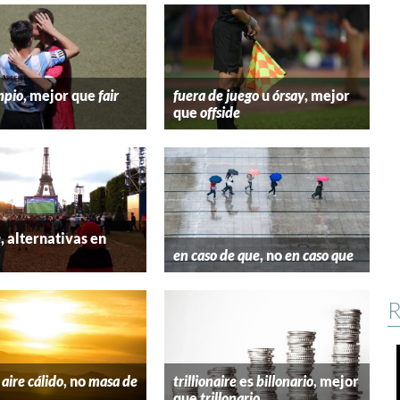
mpio
, mejor que
fair
fuera de juego
u
órsay
, mejor
que
offside
e
, alternativas en
l
en caso de que
, no
en caso que
R
aire cálido
, no
masa de
trillionaire
es
billonario
, mejor
que
trillonario