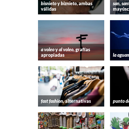
bisnieto
y
biznieto
, ambas
san
,
san
válidas
mayúscu
a voleo
y
al voleo
, grafías
apropiadas
la agua
fast fashion
, alternativas
punto d