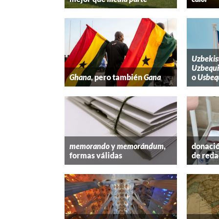
Uzbekis
Uzbequi
Ghana
, pero también
Gana
o
Usbeq
memorando
y
memorándum
,
donació
formas válidas
de reda