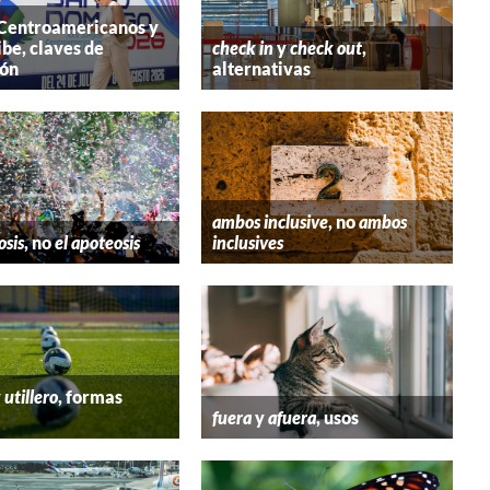
 Centroamericanos y
ibe, claves de
check in
y
check out
,
ión
alternativas
ambos inclusive
, no
ambos
osis
, no
el apoteosis
inclusives
y
utillero
, formas
fuera
y
afuera
, usos