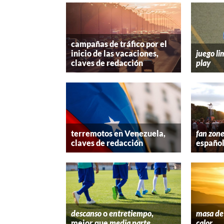
campañas de tráfico por el
inicio de las vacaciones,
juego li
claves de redacción
play
terremotos en Venezuela,
fan zon
claves de redacción
españo
descanso
o
entretiempo
,
masa de 
mejor que
media parte
calor