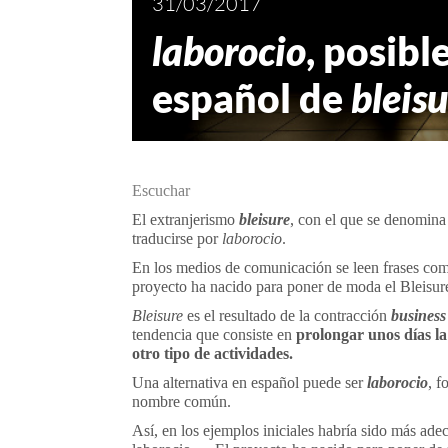
31/03/2017
laborocio
, posibl
español de
bleis
Escuchar
El extranjerismo
bleisure
, con el que se denomina
traducirse por
laborocio
.
En los medios de comunicación se leen frases como
proyecto ha nacido para poner de moda el Bleisur
Bleisure
es el resultado de la contracción
business
tendencia que consiste en
prolongar unos días la
otro tipo de actividades.
Una alternativa en español puede ser
laborocio
, 
nombre común.
Así, en los ejemplos iniciales habría sido más ade