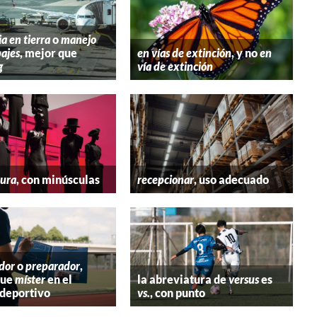
ia en tierra
o
manejo
ajes
, mejor que
en vías de extinción
, y no
en
g
vía de extinción
tura
, con minúsculas
recepcionar
, uso adecuado
dor
o
preparador
,
que
míster
en el
la abreviatura de
versus
es
deportivo
vs.
, con punto