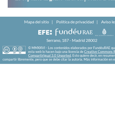
Mapa del sitio
Política de privacidad
Aviso le
Serrano, 187 - Madrid 28002
© MMXXVI - Los contenidos elaborados por FundéuRAE que
esta web lo hacen bajo una licencia de
Creative Commons R
CompartirIgual 3.0 Unported
. Esto quiere decir, en resume
compartir libremente, pero que se debe citar la autoría. Más información en e