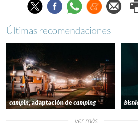
Twitter
Facebook
Whatsapp
Menéame
Envi
e
Últimas recomendaciones
campin
, adaptación de
camping
bisni
ver más