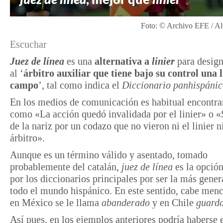
Foto: © Archivo EFE / Al
Escuchar
Juez de línea
es una
alternativa a
linier
para desig
al ‘
árbitro auxiliar que tiene bajo su control una l
campo
’, tal como indica el
Diccionario panhispánic
En los medios de comunicación es habitual encontrar
como «La acción quedó invalidada por el linier» o 
de la nariz por un codazo que no vieron ni el linier ni
árbitro».
Aunque es un término válido y asentado, tomado
probablemente del catalán,
juez de línea
es la opción
por los diccionarios principales por ser la más gener
todo el mundo hispánico. En este sentido, cabe men
en México se le llama
abanderado
y en Chile
guarda
Así pues, en los ejemplos anteriores podría haberse 