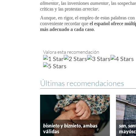
alimentar
, las inversiones
aumentar
, las sospecha
críticas y las protestas
arreciar
.
Aunque, en rigor, el empleo de estas palabras con
conveniente recordar que
el español ofrece múlti
más adecuado a cada caso
.
Valora esta recomendación
Últimas recomendaciones
bisnieto
y
biznieto
, ambas
san
,
san
válidas
mayúscu