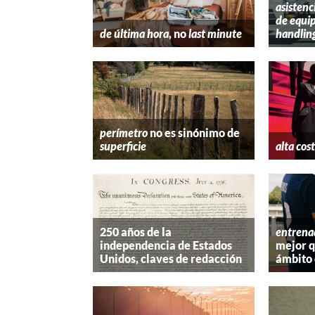
asistenc
de equip
de última hora
, no
last minute
handlin
perímetro
no es sinónimo de
superficie
alta cos
250 años de la
entrena
independencia de Estados
mejor 
Unidos, claves de redacción
ámbito 