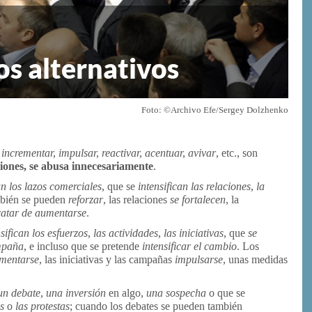
os alternativos
Foto: ©Archivo Efe/Sergey Dolzhenko
 incrementar, impulsar, reactivar, acentuar, avivar
, etc., son
iones, se abusa innecesariamente
.
an los lazos comerciales
, que se
intensifican las relaciones
,
la
ambién se pueden
reforzar
, las relaciones
se fortalecen
, la
ratar de
aumentarse
.
sifican los esfuerzos
,
las actividades
,
las iniciativas
, que
se
mpaña
, e incluso que se pretende
intensificar el cambio
. Los
ementarse
, las iniciativas y las campañas
impulsarse
, unas medidas
 un debate
,
una
inversión
en algo,
una sospecha
o que se
as
o
las protestas
; cuando los debates se pueden también