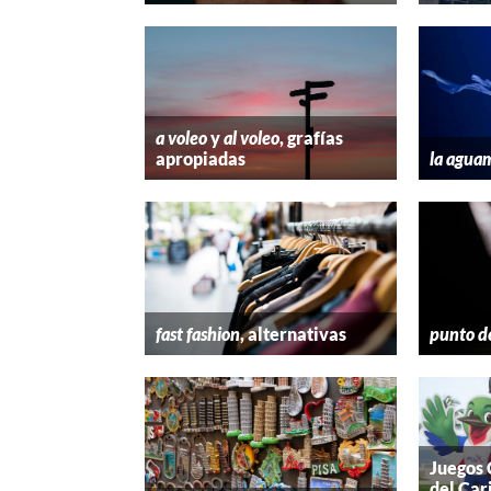
a voleo
y
al voleo
, grafías
apropiadas
la agua
fast fashion
, alternativas
punto d
Juegos
del Car