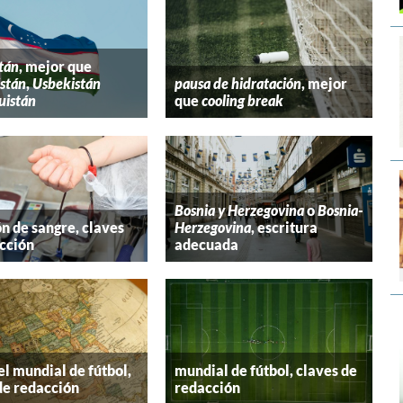
tán
, mejor que
stán
,
Usbekistán
pausa de hidratación
, mejor
uistán
que
cooling break
Bosnia y Herzegovina
o
Bosnia-
n de sangre, claves
Herzegovina
, escritura
cción
adecuada
el mundial de fútbol,
mundial de fútbol, claves de
de redacción
redacción