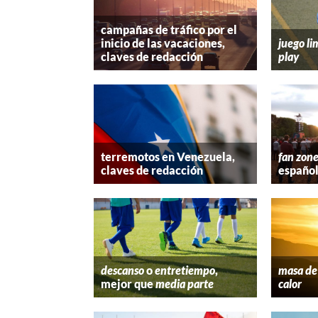
campañas de tráfico por el
inicio de las vacaciones,
juego li
claves de redacción
play
terremotos en Venezuela,
fan zon
claves de redacción
españo
descanso
o
entretiempo
,
masa de 
mejor que
media parte
calor