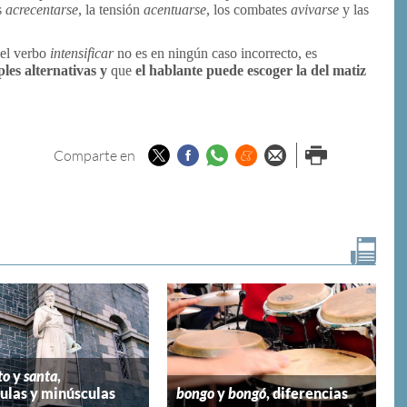
s
acrecentarse
, la tensión
acentuarse
, los combates
avivarse
y las
 el verbo
intensificar
no es en ningún caso incorrecto, es
ples alternativas y
que
el hablante puede escoger la del matiz
Twitter
Facebook
Whatsapp
Menéame
Enviar por
Imprimir
Comparte en
email
to
y
santa
,
las y minúsculas
bongo
y
bongó
, diferencias