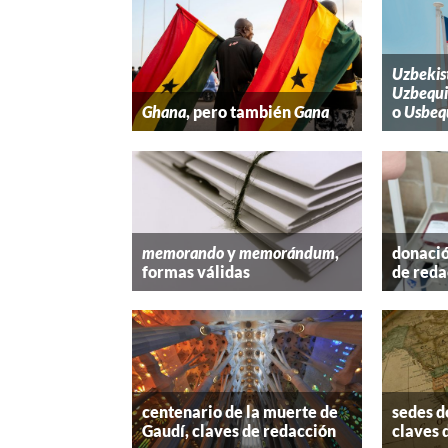
Uzbekis
Uzbequi
Ghana
, pero también
Gana
o
Usbeq
memorando
y
memorándum
,
donació
formas válidas
de reda
centenario de la muerte de
sedes d
Gaudí, claves de redacción
claves 