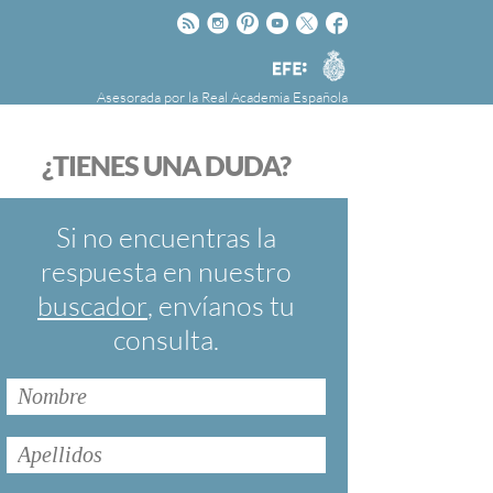
Rss
Instagram
Pinteres
Youtube
Twitter
Facebook
RAE
Agencia
EFE
Asesorada por la
Real Academia Española
nú
NOTICIAS
SOBRE LA FUNDÉURAE
¿TIENES UNA DUDA?
FundéuRAE es una fundación patrocinada por
la Agencia Efe y la Real Academia Española,
cuyo objetivo es colaborar con el buen uso del
Si no encuentras la
español en los medios de comunicación y en
respuesta en nuestro
Internet.
buscador
, envíanos tu
consulta.