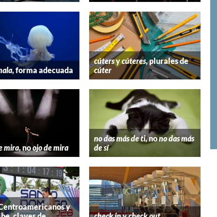
cúters
y
cúteres
, plurales de
mala
, forma adecuada
cúter
no das más de ti
, no
no das más
e mira
, no
ojo de mira
de sí
 Centroamericanos y
ibe, claves de
check in
y
check out
,