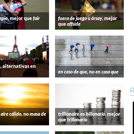
mpio
, mejor que
fair
fuera de juego
u
órsay
, mejor
que
offside
e
, alternativas en
l
en caso de que
, no
en caso que
R
aire cálido
, no
masa de
trillionaire
es
billonario
, mejor
que
trillonario