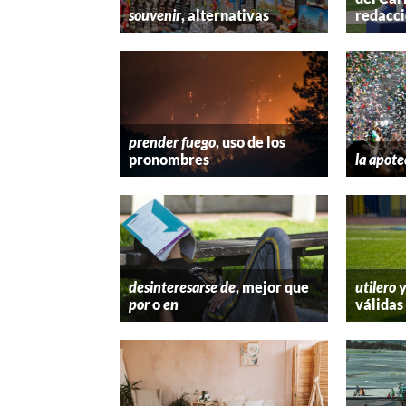
souvenir
, alternativas
redacc
prender fuego
, uso de los
pronombres
la apote
desinteresarse de
, mejor que
utilero
por
o
en
válidas