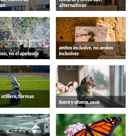
ión
alternativas
ambos inclusive
, no
ambos
osis
, no
el apoteosis
inclusives
y
utillero
, formas
fuera
y
afuera
, usos