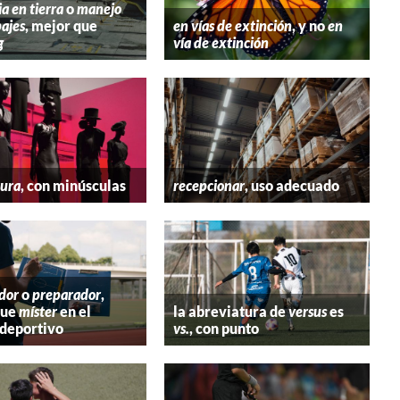
ia en tierra
o
manejo
ajes
, mejor que
en vías de extinción
, y no
en
g
vía de extinción
tura
, con minúsculas
recepcionar
, uso adecuado
dor
o
preparador
,
que
míster
en el
la abreviatura de
versus
es
deportivo
vs.
, con punto