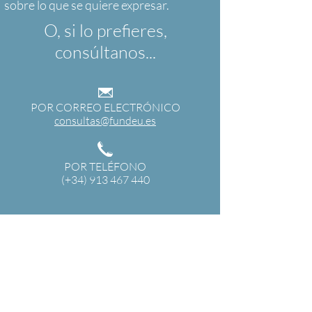
O, si lo prefieres,
consúltanos...
POR CORREO ELECTRÓNICO
consultas@fundeu.es
POR TELÉFONO
(+34) 913 467 440