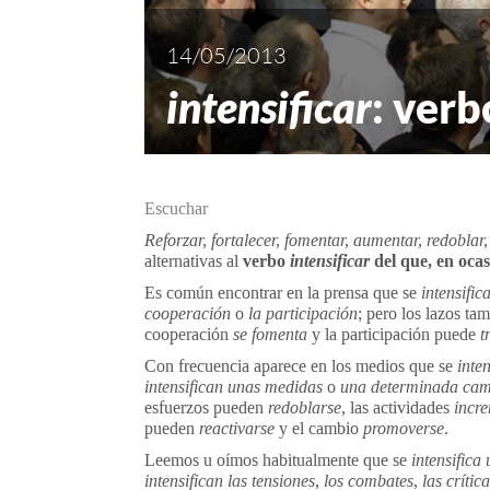
14/05/2013
intensificar
: verb
Escuchar
Reforzar, fortalecer, fomentar, aumentar, redoblar,
alternativas al
verbo
intensificar
del que, en ocas
Es común encontrar en la prensa que se
intensific
cooperación
o
la participación
; pero los lazos t
cooperación
se
fomenta
y la participación puede
t
Con frecuencia aparece en los medios que se
inten
intensifican unas medidas
o
una determinada ca
esfuerzos pueden
redoblarse
, las actividades
incr
pueden
reactivarse
y el cambio
promoverse
.
Leemos u oímos habitualmente que se
intensifica
intensifican las tensiones
,
los combates
,
las crític