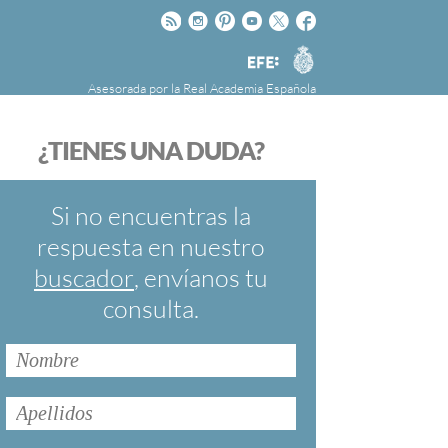
Rss
Instagram
Pinteres
Youtube
Twitter
Facebook
RAE
Agencia
EFE
Asesorada por la
Real Academia Española
nú
NOTICIAS
SOBRE LA FUNDÉURAE
¿TIENES UNA DUDA?
FundéuRAE es una fundación patrocinada por
la Agencia Efe y la Real Academia Española,
cuyo objetivo es colaborar con el buen uso del
Si no encuentras la
español en los medios de comunicación y en
respuesta en nuestro
Internet.
buscador
, envíanos tu
consulta.