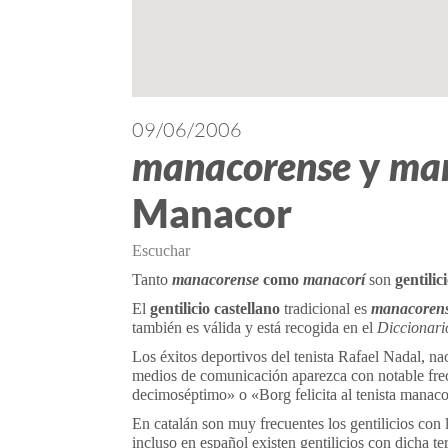
09/06/2006
manacorense
y
man
Manacor
Escuchar
Tanto
manacorense
como
manacorí
son
gentilic
El
gentilicio castellano
tradicional es
manacoren
también es válida y está recogida en el
Diccionari
Los éxitos deportivos del tenista Rafael Nadal, n
medios de comunicación aparezca con notable fre
decimoséptimo» o «Borg felicita al tenista manaco
En catalán son muy frecuentes los gentilicios con
incluso en español existen gentilicios con dicha te