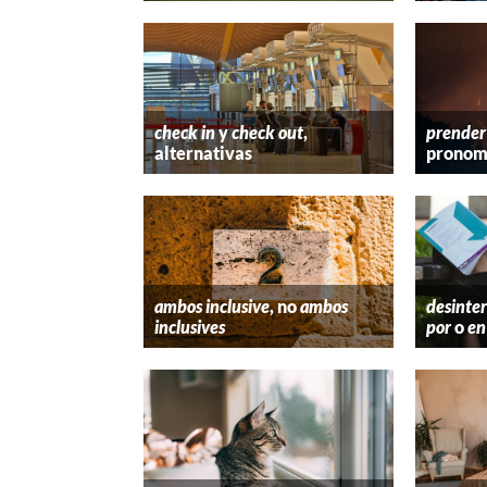
check in
y
check out
,
prender
alternativas
pronom
ambos inclusive
, no
ambos
desinter
inclusives
por
o
en