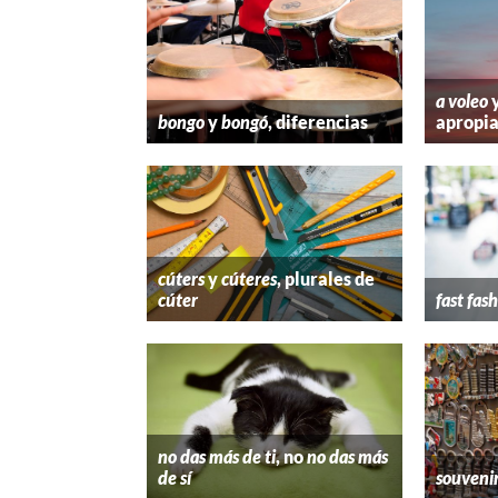
a voleo
bongo
y
bongó
, diferencias
apropi
cúters
y
cúteres
, plurales de
cúter
fast fas
no das más de ti
, no
no das más
de sí
souveni