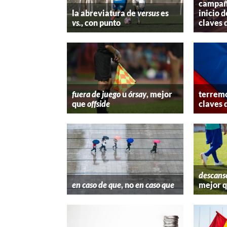
campaña
la abreviatura de
versus
es
inicio d
vs.
, con punto
claves 
fuera de juego
u
órsay
, mejor
terremo
que
offside
claves 
descans
en caso de que
, no
en caso que
mejor 