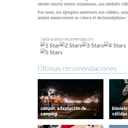
siendo mucho menos numerosas, son también váli
Por tanto, los ejemplos anteriores son válidos, au
tenista manacorense se coloca el decimoséptimo» y
Valora esta recomendación
Últimas recomendaciones
campin
, adaptación de
bisnieto
camping
válidas