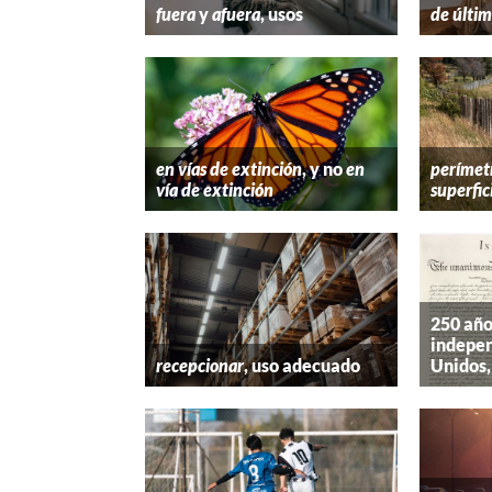
fuera
y
afuera
, usos
de últim
en vías de extinción
, y no
en
perímet
vía de extinción
superfic
250 año
indepen
recepcionar
, uso adecuado
Unidos,