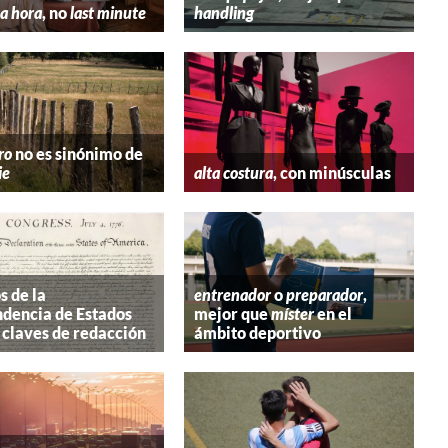
a hora
, no
last minute
handling
ro
no es sinónimo de
ie
alta costura
, con minúsculas
s de la
entrenador
o
preparador
,
dencia de Estados
mejor que
míster
en el
 claves de redacción
ámbito deportivo