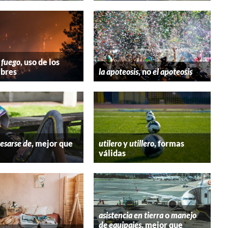
 fuego
, uso de los
bres
la apoteosis
, no
el apoteosis
esarse de
, mejor que
utilero
y
utillero
, formas
válidas
asistencia en tierra
o
manejo
de equipajes
, mejor que