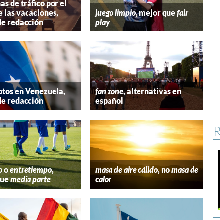
s de tráfico por el
e las vacaciones,
juego limpio
, mejor que
fair
de redacción
play
tos en Venezuela,
fan zone
, alternativas en
de redacción
español
R
o
o
entretiempo
,
masa de aire cálido
, no
masa de
que
media parte
calor