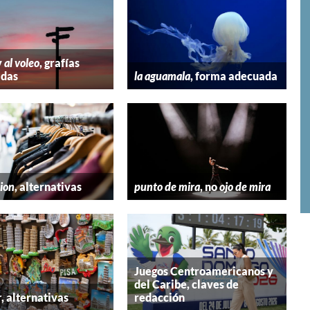
y
al voleo
, grafías
adas
la aguamala
, forma adecuada
hion
, alternativas
punto de mira
, no
ojo de mira
Juegos Centroamericanos y
del Caribe, claves de
r
, alternativas
redacción