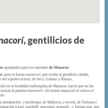
acorí
, gentilicios de
ios
apropiados para los naturales
de Manacor.
se
,
pero la forma
manacorí,
que remite al gentilicio catalán,
o del español actual
, de Seco, Gabino y Ramos.
acido en la localidad mallorquina de Manacor, hacen que en los
cuencia la palabra
manacorí
: «El tenista manacorí se coloca el
rí».
 la terminación
-í
(
mallorquí
, de Mallorca, o
tortosí
, de Tortosa) e
rminación (
ceutí, marbellí, marroquí, granadí…
), formas que, aun