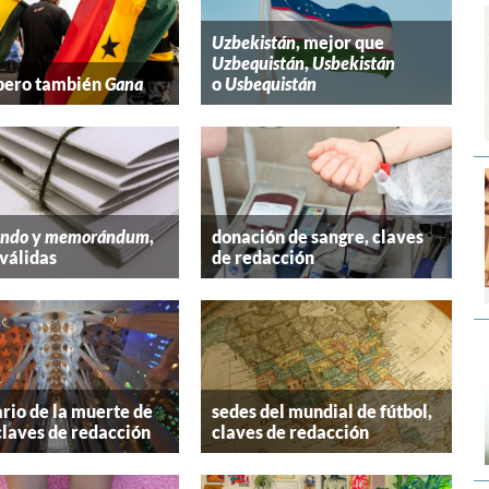
Uzbekistán
, mejor que
Uzbequistán
,
Usbekistán
 pero también
Gana
o
Usbequistán
ndo
y
memorándum
,
donación de sangre, claves
válidas
de redacción
rio de la muerte de
sedes del mundial de fútbol,
claves de redacción
claves de redacción