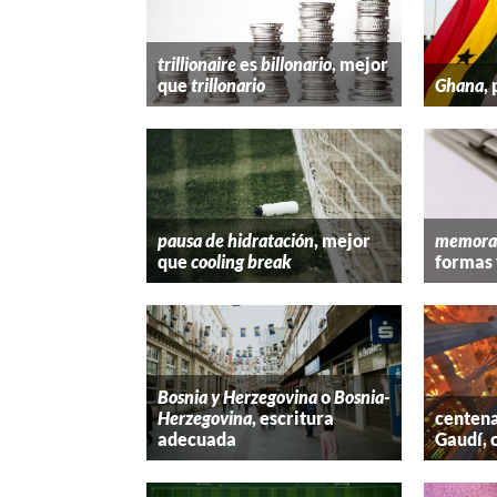
trillionaire
es
billonario
, mejor
que
trillonario
Ghana
,
pausa de hidratación
, mejor
memora
que
cooling break
formas 
Bosnia y Herzegovina
o
Bosnia-
Herzegovina
, escritura
centena
adecuada
Gaudí, 