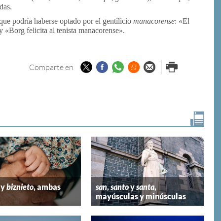
das.
nque podría haberse optado por el gentilicio
manacorense
: «El
 «Borg felicita al tenista manacorense».
Twitter
Facebook
Whatsapp
Menéame
Enviar por
Imprimir
Comparte en
email
y
biznieto
, ambas
san
,
santo
y
santa
,
mayúsculas y minúsculas