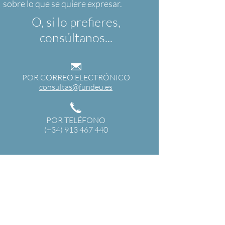
O, si lo prefieres,
consúltanos...
POR CORREO ELECTRÓNICO
consultas@fundeu.es
POR TELÉFONO
(+34) 913 467 440