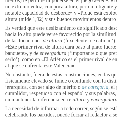
metros) le permite imponerse en el juego aéreo», «
un extremo veloz, con poca altura, pero inteligente 
notable capacidad de desborde» y «Piqué está explo
altura (mide 1,92) y sus buenos movimientos dentro 
Es verdad que este deslizamiento de significado des
hacia lo alto puede verse favorecido por la similitu
de las locuciones
de altura
(‘excelente, de calidad’)
«Este primer rival de altura dará paso al plato fuerte
banquete», y
de envergadura
(‘importante o que pre
serlo’), como en «El Atlético es el primer rival de 
al que se enfrenta este Valencia».
No obstante, fuera de estas construcciones, en las qu
físicamente elevado se funde o confunde con la dist
jerárquica, con ser algo de mérito o
de categoría
, el
cumplidor, respetuoso con el español y sus palabras,
en mantener la diferencia entre
altura
y
envergadur
La necesidad de informar a todo correr, según se est
celebrando los partidos, puede forzar al redactor a s