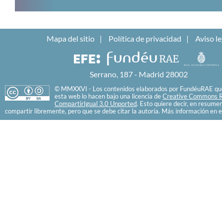
Mapa del sitio
Política de privacidad
Aviso le
Serrano, 187 - Madrid 28002
© MMXXVI - Los contenidos elaborados por FundéuRAE que
esta web lo hacen bajo una licencia de
Creative Commons R
CompartirIgual 3.0 Unported
. Esto quiere decir, en resume
compartir libremente, pero que se debe citar la autoría. Más información en e