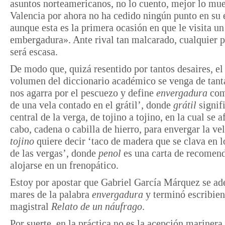
asuntos norteamericanos, no lo cuento, mejor lo mue
Valencia por ahora no ha cedido ningún punto en su 
aunque esta es la primera ocasión en que le visita un
embergadura». Ante rival tan malcarado, cualquier 
será escasa.
De modo que, quizá resentido por tantos desaires, el
volumen del diccionario académico se venga de tant
nos agarra por el pescuezo y define
envergadura
com
de una vela contado en el grátil’, donde
grátil
signifi
central de la verga, de tojino a tojino, en la cual se 
cabo, cadena o cabilla de hierro, para envergar la ve
tojino
quiere decir ‘taco de madera que se clava en l
de las vergas’, donde
penol
es una carta de recomen
alojarse en un frenopático.
Estoy por apostar que Gabriel García Márquez se ade
mares de la palabra
envergadura
y terminó escribie
magistral
Relato de un náufrago
.
Por suerte, en la práctica no es la acepción marinera