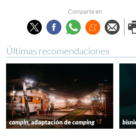
Comparte en
Twitter
Facebook
Whatsapp
Menéame
Envi
e
Últimas recomendaciones
campin
, adaptación de
camping
bisni