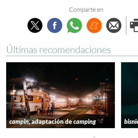
Comparte en
Twitter
Facebook
Whatsapp
Menéame
Envi
e
Últimas recomendaciones
campin
, adaptación de
camping
bisni