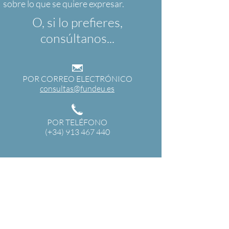
O, si lo prefieres,
consúltanos...
POR CORREO ELECTRÓNICO
consultas@fundeu.es
POR TELÉFONO
(+34) 913 467 440