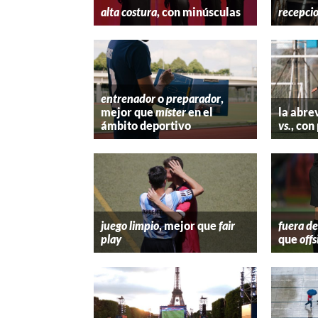
alta costura
, con minúsculas
recepci
entrenador
o
preparador
,
mejor que
míster
en el
la abre
ámbito deportivo
vs.
, con
juego limpio
, mejor que
fair
fuera de
play
que
offs