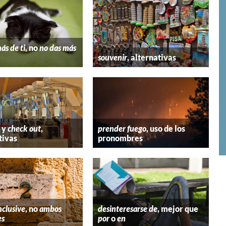
ás de ti
, no
no das más
souvenir
, alternativas
y
check out
,
prender fuego
, uso de los
tivas
pronombres
nclusive
, no
ambos
desinteresarse de
, mejor que
es
por
o
en