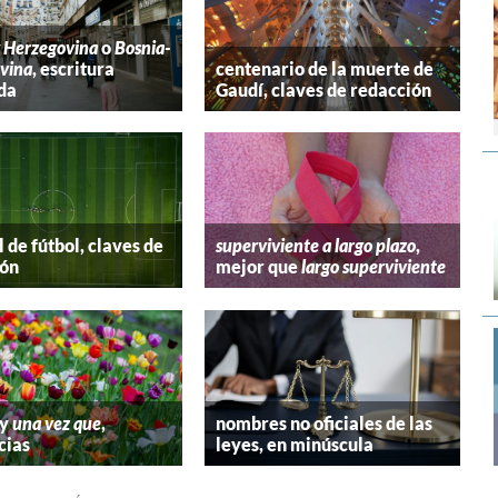
y Herzegovina
o
Bosnia-
vina
, escritura
centenario de la muerte de
da
Gaudí, claves de redacción
 de fútbol, claves de
superviviente a largo plazo
,
ión
mejor que
largo superviviente
y
una vez que
,
nombres no oficiales de las
cias
leyes, en minúscula