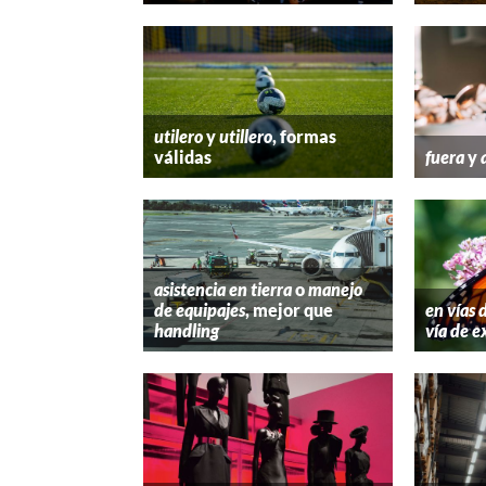
utilero
y
utillero
, formas
válidas
fuera
y
asistencia en tierra
o
manejo
de equipajes
, mejor que
en vías 
handling
vía de e