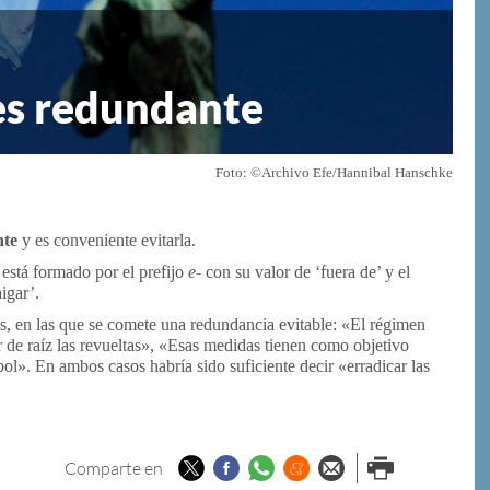
s redundante
Foto: ©Archivo Efe/Hannibal Hanschke
nte
y es conveniente evitarla.
está formado por el prefijo
e-
con su valor de ‘fuera de’ y el
aigar’.
s, en las que se comete una redundancia evitable: «El régimen
car de raíz las revueltas», «Esas medidas tienen como objetivo
tbol». En ambos casos habría sido suficiente decir «erradicar las
Twitter
Facebook
Whatsapp
Menéame
Enviar por
Imprimir
Comparte en