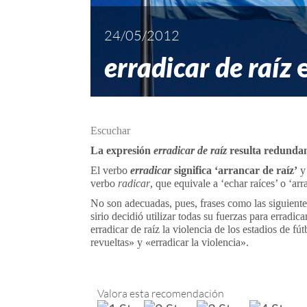
24/05/2012
erradicar de raíz
e
Escuchar
La expresión
erradicar de raíz
resulta
redunda
El verbo
erradicar
significa ‘arrancar de raíz’
y 
verbo
radicar
, que equivale a ‘echar raíces’ o ‘arr
No son adecuadas, pues, frases como las siguiente
sirio decidió utilizar todas su fuerzas para erradi
erradicar de raíz la violencia de los estadios de fú
revueltas» y «erradicar la violencia».
Valora esta recomendación