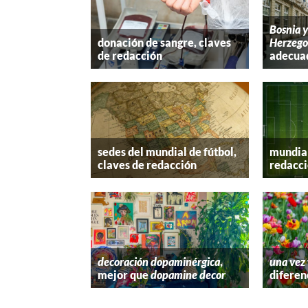
Bosnia 
donación de sangre, claves
Herzego
de redacción
adecua
sedes del mundial de fútbol,
mundial
claves de redacción
redacc
decoración dopaminérgica
,
una vez
mejor que
dopamine decor
diferen