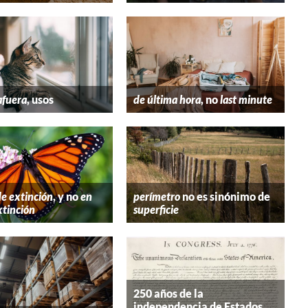
afuera
, usos
de última hora
, no
last minute
de extinción
, y no
en
perímetro
no es sinónimo de
xtinción
superficie
250 años de la
independencia de Estados