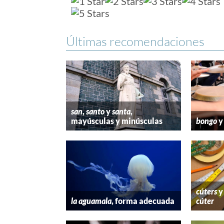
Últimas recomendaciones
san
,
santo
y
santa
,
mayúsculas y minúsculas
bongo
cúters
la aguamala
, forma adecuada
cúter