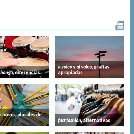
email
a voleo
y
al voleo
, grafías
y
bongó
, diferencias
apropiadas
y
cúteres
, plurales de
fast fashion
, alternativas