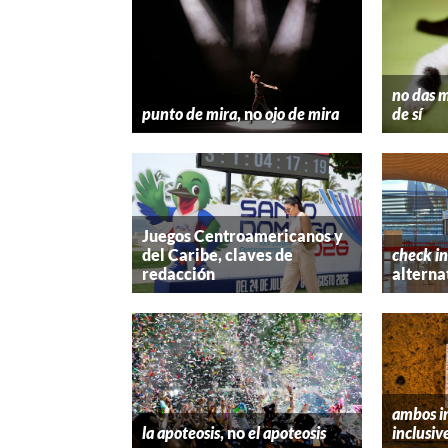
no das m
punto de mira
, no
ojo de mira
de sí
Juegos Centroamericanos y
del Caribe, claves de
check in
redacción
alterna
ambos i
la apoteosis
, no
el apoteosis
inclusiv