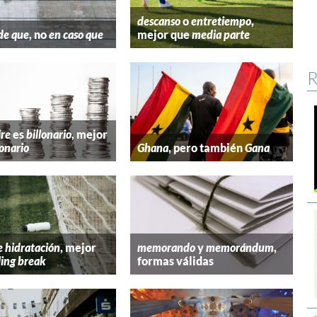
descanso
o
entretiempo
,
de que
, no
en caso que
mejor que
media parte
R
ire
es
billonario
, mejor
lonario
Ghana
, pero también
Gana
e hidratación
, mejor
memorando
y
memorándum
,
ling break
formas válidas