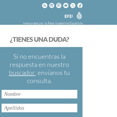
Rss
Instagram
Pinteres
Youtube
Twitter
Facebook
RAE
Agencia
EFE
Asesorada por la
Real Academia Española
nú
NOTICIAS
SOBRE LA FUNDÉURAE
¿TIENES UNA DUDA?
FundéuRAE es una fundación patrocinada por
la Agencia Efe y la Real Academia Española,
cuyo objetivo es colaborar con el buen uso del
Si no encuentras la
español en los medios de comunicación y en
respuesta en nuestro
Internet.
buscador
, envíanos tu
consulta.