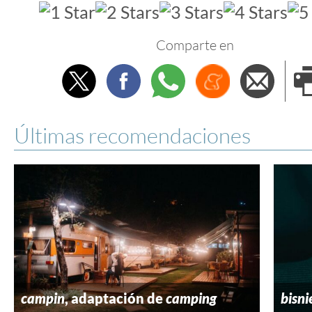
Comparte en
Twitter
Facebook
Whatsapp
Menéame
Envi
e
Últimas recomendaciones
campin
, adaptación de
camping
bisni