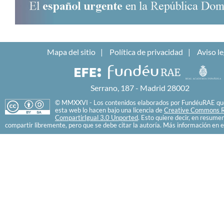
Mapa del sitio
Política de privacidad
Aviso le
Serrano, 187 - Madrid 28002
© MMXXVI - Los contenidos elaborados por FundéuRAE que
esta web lo hacen bajo una licencia de
Creative Commons R
CompartirIgual 3.0 Unported
. Esto quiere decir, en resume
compartir libremente, pero que se debe citar la autoría. Más información en e