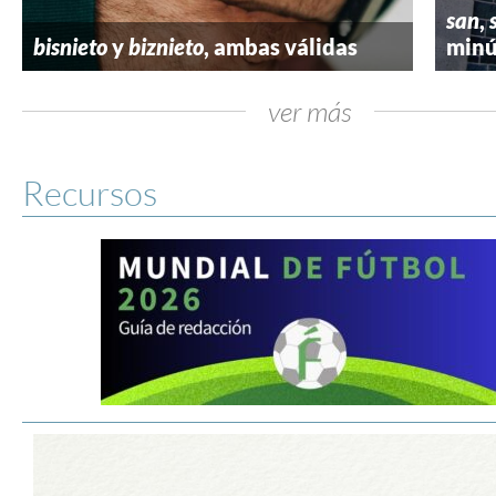
san
,
bisnieto
y
biznieto
, ambas válidas
minú
ver más
Recursos