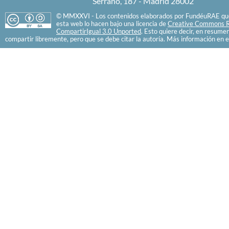
Serrano, 187 - Madrid 28002
© MMXXVI - Los contenidos elaborados por FundéuRAE que
esta web lo hacen bajo una licencia de
Creative Commons R
CompartirIgual 3.0 Unported
. Esto quiere decir, en resume
compartir libremente, pero que se debe citar la autoría. Más información en e