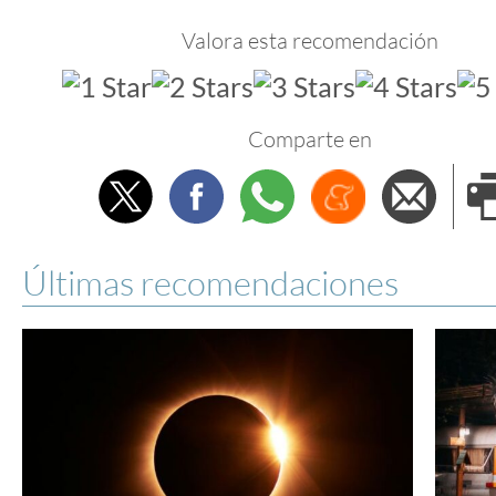
Valora esta recomendación
Comparte en
Twitter
Facebook
Whatsapp
Menéame
Envi
e
Últimas recomendaciones