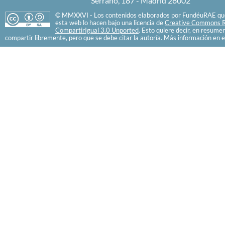
Serrano, 187 - Madrid 28002
© MMXXVI - Los contenidos elaborados por FundéuRAE que
esta web lo hacen bajo una licencia de
Creative Commons R
CompartirIgual 3.0 Unported
. Esto quiere decir, en resume
compartir libremente, pero que se debe citar la autoría. Más información en e