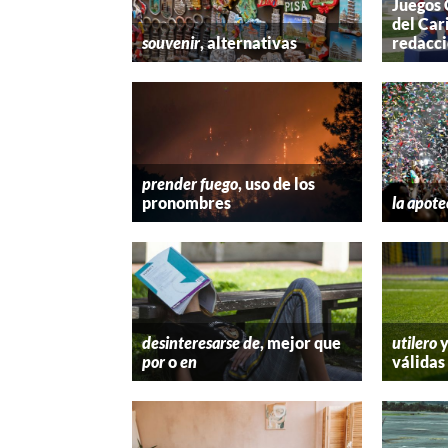
Juegos
del Car
souvenir
, alternativas
redacc
prender fuego
, uso de los
pronombres
la apote
desinteresarse de
, mejor que
utilero
por
o
en
válidas