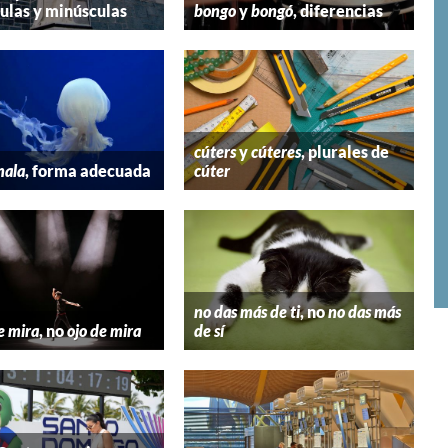
las y minúsculas
bongo
y
bongó
, diferencias
cúters
y
cúteres
, plurales de
mala
, forma adecuada
cúter
no das más de ti
, no
no das más
e mira
, no
ojo de mira
de sí