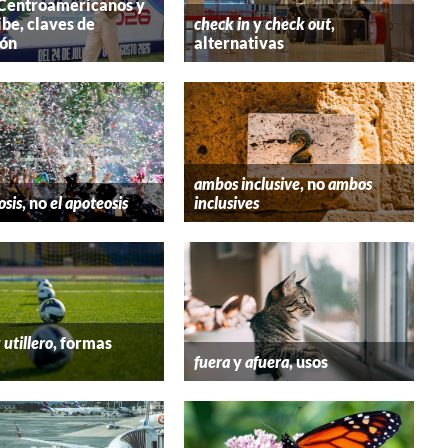
 Centroamericanos y
ibe, claves de
check in
y
check out
,
ión
alternativas
ambos inclusive
, no
ambos
osis
, no
el apoteosis
inclusives
y
utillero
, formas
fuera
y
afuera
, usos