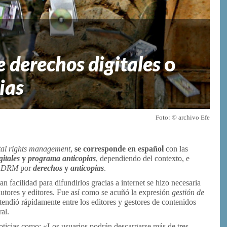
e derechos digitales
o
ias
Foto: © archivo Efe
tal rights management
,
se corresponde en español
con las
gitales
y
programa anticopias
, dependiendo del contexto, e
r
DRM
por
derechos
y
anticopias
.
an facilidad para difundirlos gracias a internet se hizo necesaria
utores y editores. Fue así como se acuñó la expresión
gestión de
xtendió rápidamente entre los editores y gestores de contenidos
al.
noticias como: «Los usuarios podrán descargarse más de tres