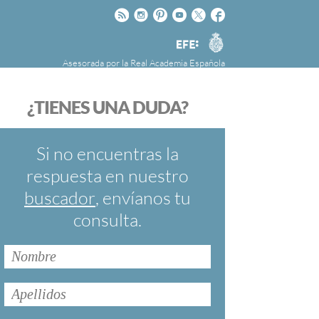
Rss
Instagram
Pinteres
Youtube
Twitter
Facebook
RAE
Agencia
EFE
Asesorada por la
Real Academia Española
nú
NOTICIAS
SOBRE LA FUNDÉURAE
¿TIENES UNA DUDA?
FundéuRAE es una fundación patrocinada por
la Agencia Efe y la Real Academia Española,
cuyo objetivo es colaborar con el buen uso del
Si no encuentras la
español en los medios de comunicación y en
respuesta en nuestro
Internet.
buscador
, envíanos tu
consulta.