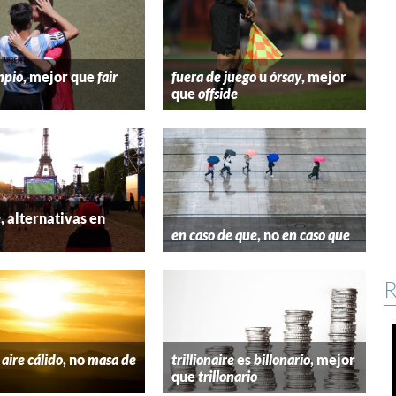
mpio
, mejor que
fair
fuera de juego
u
órsay
, mejor
que
offside
e
, alternativas en
l
en caso de que
, no
en caso que
R
aire cálido
, no
masa de
trillionaire
es
billonario
, mejor
que
trillonario