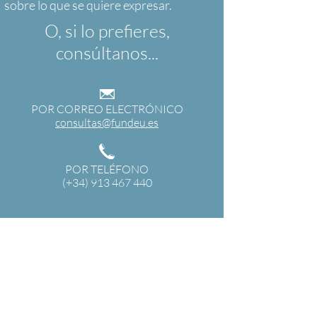
O, si lo prefieres,
consúltanos...
POR CORREO ELECTRÓNICO
consultas@fundeu.es
POR TELÉFONO
(+34) 913 467 440