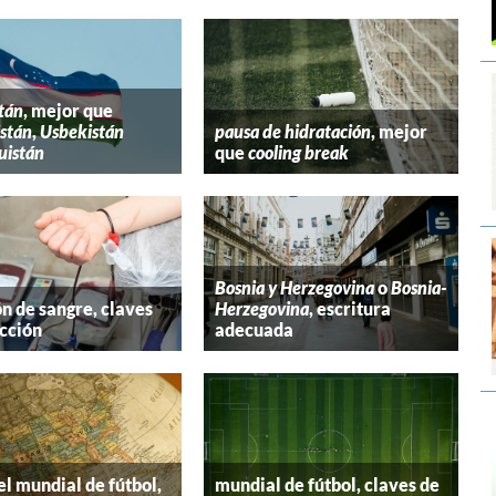
tán
, mejor que
stán
,
Usbekistán
pausa de hidratación
, mejor
uistán
que
cooling break
Bosnia y Herzegovina
o
Bosnia-
n de sangre, claves
Herzegovina
, escritura
cción
adecuada
el mundial de fútbol,
mundial de fútbol, claves de