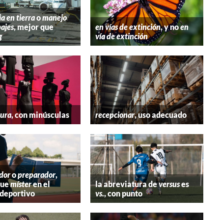
ia en tierra
o
manejo
ajes
, mejor que
en vías de extinción
, y no
en
g
vía de extinción
tura
, con minúsculas
recepcionar
, uso adecuado
dor
o
preparador
,
que
míster
en el
la abreviatura de
versus
es
deportivo
vs.
, con punto