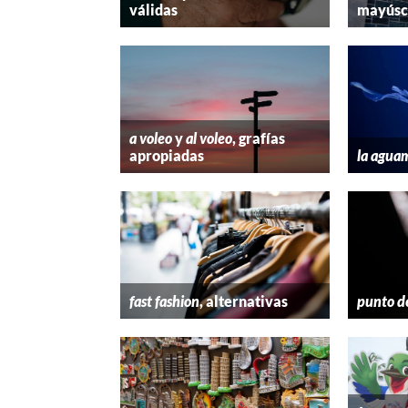
válidas
mayúscu
a voleo
y
al voleo
, grafías
apropiadas
la agua
fast fashion
, alternativas
punto d