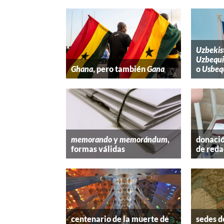
Uzbekis
Uzbequi
Ghana
, pero también
Gana
o
Usbeq
memorando
y
memorándum
,
donació
formas válidas
de reda
centenario de la muerte de
sedes d