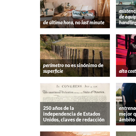
asistenc
de equip
de última hora
, no
last minute
handlin
perímetro
no es sinónimo de
superficie
alta cos
250 años de la
entrena
independencia de Estados
mejor 
Unidos, claves de redacción
ámbito 