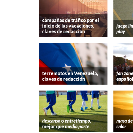
campañas de tráfico por el
inicio de las vacaciones,
juego li
claves de redacción
play
terremotos en Venezuela,
fan zon
claves de redacción
españo
descanso
o
entretiempo
,
masa de 
mejor que
media parte
calor