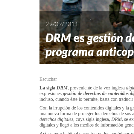
29/09/2011
DRM
es
gestión d
programa anticop
Escuchar
La sigla
DRM
, proveniente de la voz inglesa
digi
expresiones
gestión de derechos de contenidos di
incluso, cuando éste lo permite, basta con traduci
Con la irrupción de los contenidos digitales y la gr
una nueva forma de proteger los derechos de sus a
derechos digitales
, cuya sigla inglesa,
DRM
, se e
digitales y llegó a los medios de información gener
Así, es muy habitual encontrar en los periódicos 