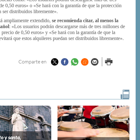
e 0,50 euros» o «Se hará con la garantía de que la protección
ser distribuidos libremente».
está ampliamente extendido,
se recomienda citar, al menos la
pañol
: «Los usuarios podrán descargarse más de tres millones de
 precio de 0,50 euros» y «Se hará con la garantía de que la
tará que estos alquileres puedan ser distribuidos libremente».
Twitter
Facebook
Whatsapp
Menéame
Enviar por
Imprimir
Comparte en
email
to
y
santa
,