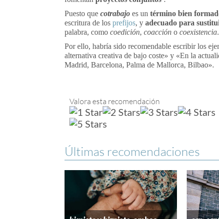
Puesto que
cotrabajo
es un
término bien formad
escritura de los
prefijos
, y
adecuado para sustitui
palabra, como
coedición
,
coacción
o
coexistencia
.
Por ello, habría sido recomendable escribir los ej
alternativa creativa de bajo coste» y «En la actua
Madrid, Barcelona, Palma de Mallorca, Bilbao».
Valora esta recomendación
Últimas recomendaciones