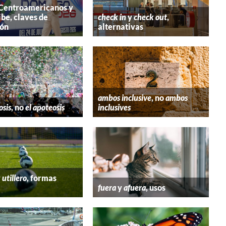
 Centroamericanos y
ibe, claves de
check in
y
check out
,
ión
alternativas
ambos inclusive
, no
ambos
osis
, no
el apoteosis
inclusives
y
utillero
, formas
fuera
y
afuera
, usos