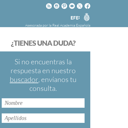
Rss
Instagram
Pinteres
Youtube
Twitter
Facebook
RAE
Agencia
EFE
Asesorada por la
Real Academia Española
nú
NOTICIAS
SOBRE LA FUNDÉURAE
¿TIENES UNA DUDA?
FundéuRAE es una fundación patrocinada por
la Agencia Efe y la Real Academia Española,
cuyo objetivo es colaborar con el buen uso del
Si no encuentras la
español en los medios de comunicación y en
respuesta en nuestro
Internet.
buscador
, envíanos tu
consulta.