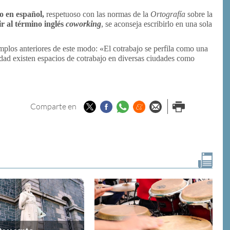
o en español,
respetuoso con las normas de la
Ortografía
sobre la
r al término inglés
coworking
, se aconseja escribirlo en una sola
emplos anteriores de este modo: «El cotrabajo se perfila como una
lidad existen espacios de cotrabajo en diversas ciudades como
Twitter
Facebook
Whatsapp
Menéame
Enviar por
Imprimir
Comparte en
email