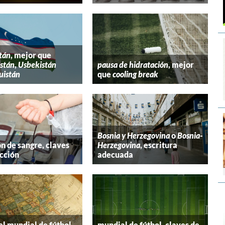
tán
, mejor que
stán
,
Usbekistán
pausa de hidratación
, mejor
uistán
que
cooling break
Bosnia y Herzegovina
o
Bosnia-
n de sangre, claves
Herzegovina
, escritura
cción
adecuada
el mundial de fútbol,
mundial de fútbol, claves de