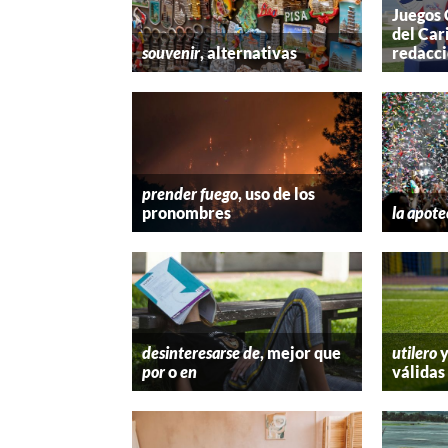
Juegos
del Car
souvenir
, alternativas
redacc
prender fuego
, uso de los
pronombres
la apote
desinteresarse de
, mejor que
utilero
por
o
en
válidas