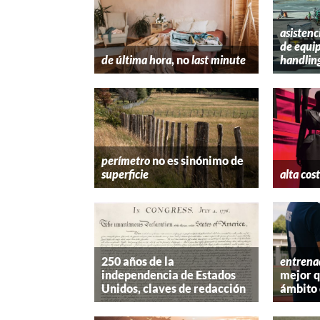
asistenc
de equip
de última hora
, no
last minute
handlin
perímetro
no es sinónimo de
superficie
alta cos
250 años de la
entrena
independencia de Estados
mejor 
Unidos, claves de redacción
ámbito 