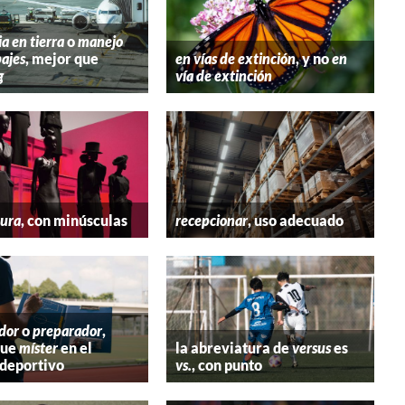
ia en tierra
o
manejo
ajes
, mejor que
en vías de extinción
, y no
en
g
vía de extinción
tura
, con minúsculas
recepcionar
, uso adecuado
dor
o
preparador
,
que
míster
en el
la abreviatura de
versus
es
deportivo
vs.
, con punto