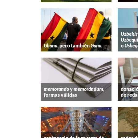
Uzbekis
Uzbequi
Ghana
, pero también
Gana
o
Usbeq
memorando
y
memorándum
,
donació
formas válidas
de reda
centenario de la muerte de
sedes d