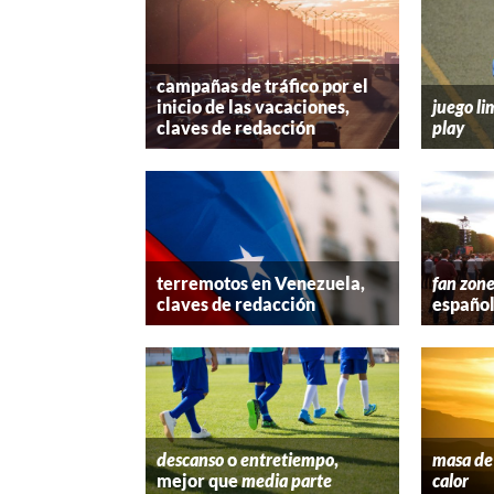
campañas de tráfico por el
inicio de las vacaciones,
juego li
claves de redacción
play
terremotos en Venezuela,
fan zon
claves de redacción
españo
descanso
o
entretiempo
,
masa de 
mejor que
media parte
calor