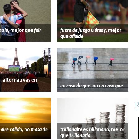
mpio
, mejor que
fair
fuera de juego
u
órsay
, mejor
que
offside
e
, alternativas en
l
en caso de que
, no
en caso que
R
aire cálido
, no
masa de
trillionaire
es
billonario
, mejor
que
trillonario