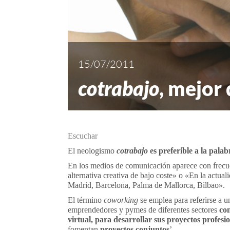
15/07/2011
cotrabajo
, mejor
Escuchar
El neologismo
cotrabajo
es preferible a la pala
En los medios de comunicación aparece con frecue
alternativa creativa de bajo coste» o «En la actu
Madrid, Barcelona, Palma de Mallorca, Bilbao».
El término
coworking
se emplea para referirse a 
emprendedores y pymes de diferentes sectores
com
virtual, para desarrollar sus proyectos profes
fomentan
proyectos conjuntos
’.