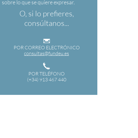
O, si lo prefieres,
consúltanos...
POR CORREO ELECTRÓNICO
consultas@fundeu.es
POR TELÉFONO
(+34) 913 467 440