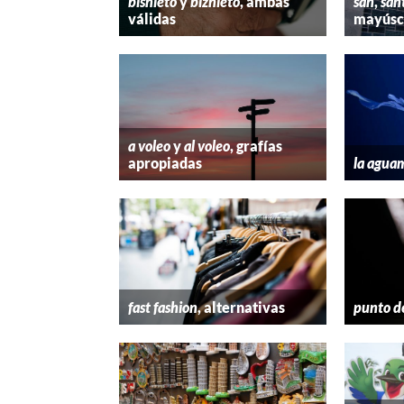
bisnieto
y
biznieto
, ambas
san
,
san
válidas
mayúscu
a voleo
y
al voleo
, grafías
apropiadas
la agua
fast fashion
, alternativas
punto d