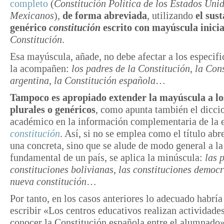
completo
(
Constitución Política de los Estados Uni
Mexicanos
),
de forma abreviada
, utilizando
el sus
genérico
constitución
escrito con mayúscula inicia
Constitución
.
Esa mayúscula, añade, no debe afectar a los especif
la acompañen:
los padres de la Constitución
,
la Con
argentina
,
la Constitución española
…
Tampoco es apropiado extender la mayúscula a lo
plurales o genéricos
, como apunta también el dicci
académico en la información complementaria de la 
constitución
. Así, si no se emplea como el título abr
una concreta, sino que se alude de modo general a la
fundamental de un país, se aplica la minúscula:
las 
constituciones bolivianas
,
las constituciones democr
nueva constitución
…
Por tanto, en los casos anteriores lo adecuado habría
escribir «Los centros educativos realizan actividades
conocer la Constitución española entre el alumnado