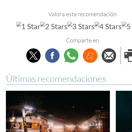
Valora esta recomendación
Comparte en
Twitter
Facebook
Whatsapp
Menéame
Envi
e
Últimas recomendaciones