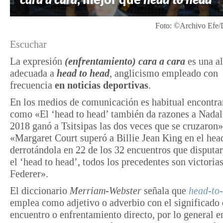
Foto: ©Archivo Efe/
Escuchar
La expresión
(enfrentamiento)
cara a cara
es una a
adecuada a
head to head
, anglicismo empleado con
frecuencia
en noticias deportivas
.
En los medios de comunicación es habitual encontrar
como «El ‘head to head’ también da razones a Nadal
2018 ganó a Tsitsipas las dos veces que se cruzaron»
«Margaret Court superó a Billie Jean King en el head
derrotándola en 22 de los 32 encuentros que disputa
el ‘head to head’, todos los precedentes son victoria
Federer».
El diccionario
Merriam-Webster
señala que
head-to
emplea como adjetivo o adverbio con el significado 
encuentro o enfrentamiento directo, por lo general e