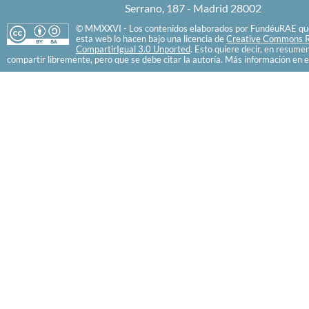
Serrano, 187 - Madrid 28002
© MMXXVI - Los contenidos elaborados por FundéuRAE que
esta web lo hacen bajo una licencia de
Creative Commons R
CompartirIgual 3.0 Unported
. Esto quiere decir, en resume
compartir libremente, pero que se debe citar la autoría. Más información en e