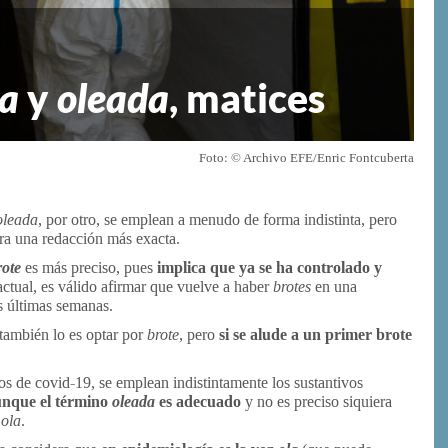
la
y
oleada
, matices
Foto: © Archivo EFE/Enric Fontcuberta
oleada
, por otro, se emplean a menudo de forma indistinta, pero
ra una redacción más exacta.
rote
es más preciso, pues
implica que ya se ha controlado y
 actual, es válido afirmar que vuelve a haber
brotes
en una
s últimas semanas.
también lo es optar por
brote
, pero
si se alude a un primer brote
sos de covid-19, se emplean indistintamente los sustantivos
nque el término
oleada
es adecuado
y no es preciso siquiera
r
ola
.