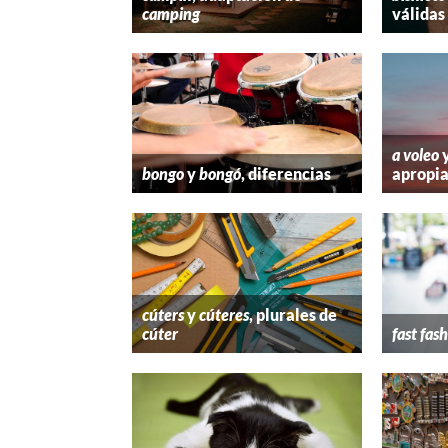
camping
válidas
a voleo
bongo
y
bongó
, diferencias
apropi
cúters
y
cúteres
, plurales de
cúter
fast fas