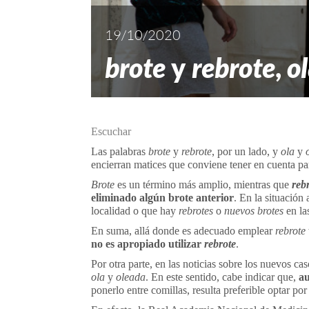
19/10/2020
brote
y
rebrote
,
o
Escuchar
Las palabras
brote
y
rebrote
, por un lado, y
ola
y
encierran matices que conviene tener en cuenta pa
Brote
es un término más amplio, mientras que
reb
eliminado algún brote anterior
. En la situación
localidad o que hay
rebrotes
o
nuevos brotes
en la
En suma, allá donde es adecuado emplear
rebrote
no es apropiado utilizar
rebrote
.
Por otra parte, en las noticias sobre los nuevos ca
ola
y
oleada
. En este sentido, cabe indicar que,
au
ponerlo entre comillas, resulta preferible optar po