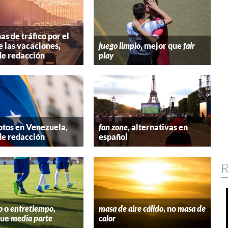
s de tráfico por el
e las vacaciones,
juego limpio
, mejor que
fair
de redacción
play
tos en Venezuela,
fan zone
, alternativas en
de redacción
español
R
o
o
entretiempo
,
masa de aire cálido
, no
masa de
que
media parte
calor