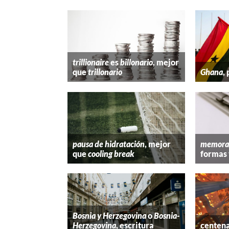
trillionaire
es
billonario
, mejor
que
trillonario
Ghana
,
pausa de hidratación
, mejor
memora
que
cooling break
formas 
Bosnia y Herzegovina
o
Bosnia-
Herzegovina
, escritura
centena