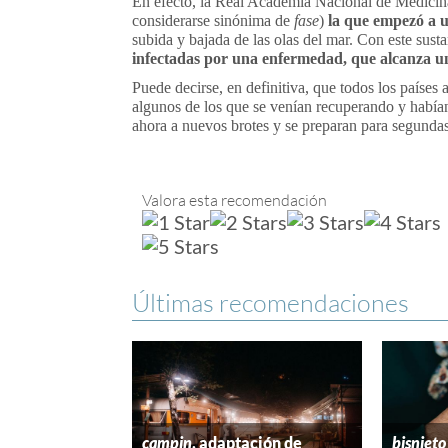
En efecto, la Real Academia Nacional de Medici
considerarse sinónima de
fase
)
la que empezó a ut
subida y bajada de las olas del mar. Con este sust
infectadas por una enfermedad, que alcanza u
Puede decirse, en definitiva, que todos los países
algunos de los que se venían recuperando y había
ahora a nuevos brotes y se preparan para segundas 
Valora esta recomendación
Últimas recomendaciones
campin
, adaptación de
bisnieto