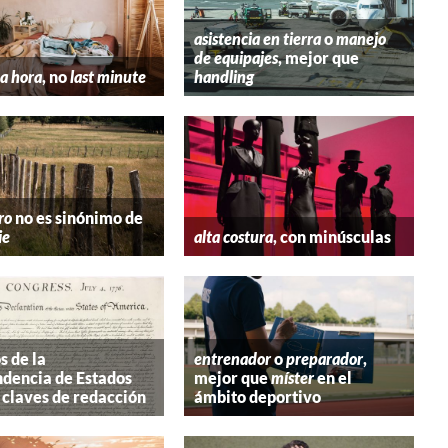
asistencia en tierra
o
manejo
de equipajes
, mejor que
a hora
, no
last minute
handling
ro
no es sinónimo de
ie
alta costura
, con minúsculas
s de la
entrenador
o
preparador
,
dencia de Estados
mejor que
míster
en el
 claves de redacción
ámbito deportivo