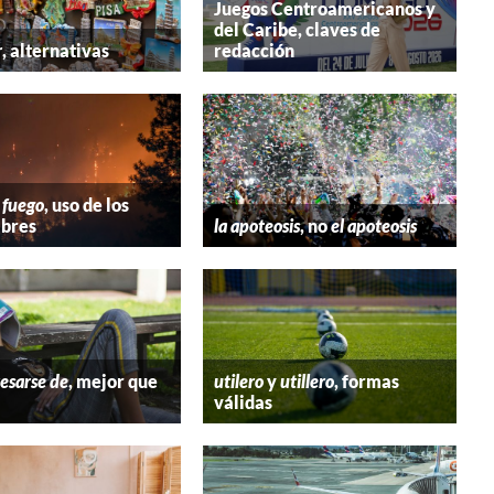
Juegos Centroamericanos y
del Caribe, claves de
r
, alternativas
redacción
 fuego
, uso de los
bres
la apoteosis
, no
el apoteosis
esarse de
, mejor que
utilero
y
utillero
, formas
válidas