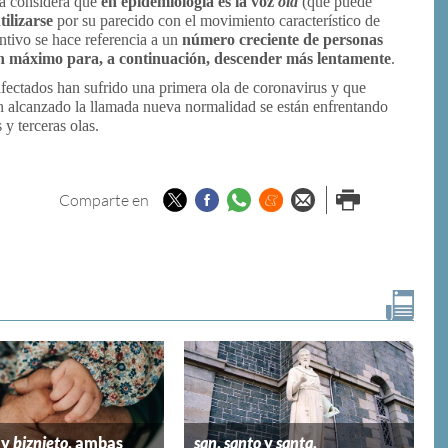
na considera que
en epidemiología es la voz
ola
(que puede
ilizarse
por su parecido con el movimiento característico de
antivo se hace referencia a un
número creciente de personas
n máximo para, a continuación, descender más lentamente
.
 afectados han sufrido una primera ola de coronavirus y que
n alcanzado la llamada nueva normalidad se están enfrentando
y terceras olas.
Twitter
Facebook
Whatsapp
Menéame
Enviar por
Imprimir
Comparte en
email
y
biznieto
, ambas
san
,
santo
y
santa
,