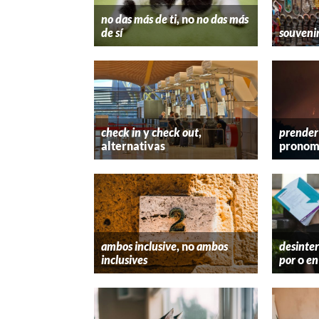
no das más de ti
, no
no das más
de sí
souveni
check in
y
check out
,
prender
alternativas
pronom
ambos inclusive
, no
ambos
desinter
inclusives
por
o
en