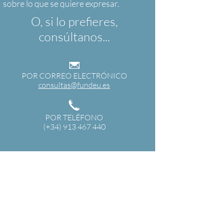
O, si lo prefieres,
consúltanos...
POR CORREO ELECTRÓNICO
consultas@fundeu.es
POR TELÉFONO
(+34) 913 467 440