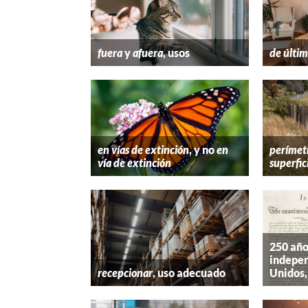
fuera
y
afuera
, usos
de últim
en vías de extinción
, y no
en
perímet
vía de extinción
superfic
250 año
indepen
recepcionar
, uso adecuado
Unidos,