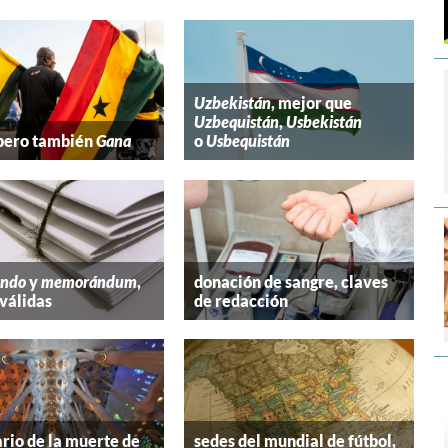
Uzbekistán
, mejor que
Uzbequistán
,
Usbekistán
 pero también
Gana
o
Usbequistán
ndo
y
memorándum
,
donación de sangre, claves
válidas
de redacción
rio de la muerte de
sedes del mundial de fútbol,