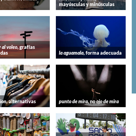
mayúsculas y minúsculas
y
al voleo
, grafías
adas
la aguamala
, forma adecuada
hion
, alternativas
punto de mira
, no
ojo de mira