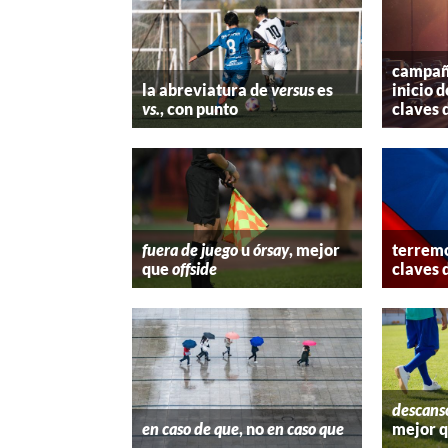
campaña
la abreviatura de
versus
es
inicio d
vs.
, con punto
claves 
fuera de juego
u
órsay
, mejor
terremo
que
offside
claves 
descans
en caso de que
, no
en caso que
mejor 