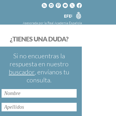
Rss
Instagram
Pinteres
Youtube
Twitter
Facebook
RAE
Agencia
EFE
Asesorada por la
Real Academia Española
nú
NOTICIAS
SOBRE LA FUNDÉURAE
¿TIENES UNA DUDA?
FundéuRAE es una fundación patrocinada por
la Agencia Efe y la Real Academia Española,
cuyo objetivo es colaborar con el buen uso del
Si no encuentras la
español en los medios de comunicación y en
respuesta en nuestro
Internet.
buscador
, envíanos tu
consulta.