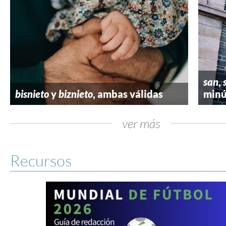
san
,
bisnieto
y
biznieto
, ambas válidas
minú
ver más
Recursos