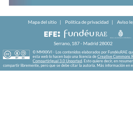
Mapa del sitio
Política de privacidad
Aviso le
Serrano, 187 - Madrid 28002
© MMXXVI - Los contenidos elaborados por FundéuRAE que
esta web lo hacen bajo una licencia de
Creative Commons R
CompartirIgual 3.0 Unported
. Esto quiere decir, en resume
compartir libremente, pero que se debe citar la autoría. Más información en e