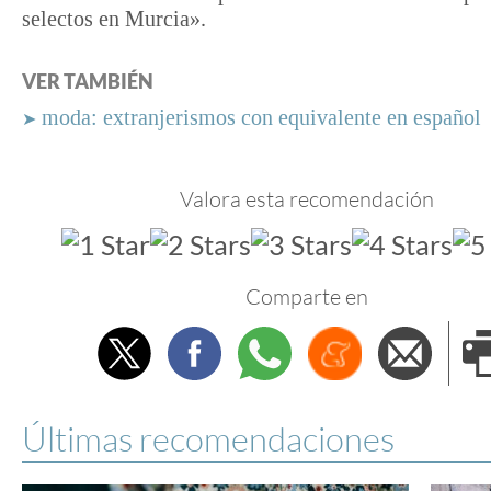
selectos en Murcia».
VER TAMBIÉN
moda: extranjerismos con equivalente en español
➤
Valora esta recomendación
Comparte en
Twitter
Facebook
Whatsapp
Menéame
Envi
e
Últimas recomendaciones