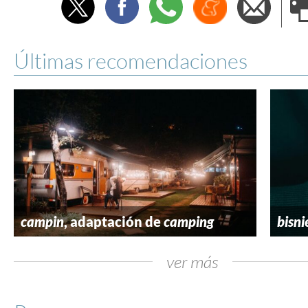
Twitter
Facebook
Whatsapp
Menéame
Envi
e
Últimas recomendaciones
campin
, adaptación de
camping
bisni
ver más