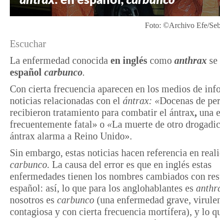
Foto: ©Archivo Efe/Seb
Escuchar
La enfermedad conocida
en inglés
como
a
nthrax
se
español
carbunco
.
Con cierta frecuencia aparecen en los medios de in
noticias relacionadas con el
ántrax: «
Docenas de pe
recibieron tratamiento para combatir el ántrax
,
una 
frecuentemente fatal» o
«
La muerte de otro drogadic
ántrax alarma a Reino Unido».
Sin embargo, estas noticias hacen referencia en reali
carbunco.
La causa del error es que en inglés estas
enfermedades tienen los nombres cambiados con res
español: así, lo que para los anglohablantes es
anthr
nosotros es
carbunco
(una enfermedad grave, virulen
contagiosa y con cierta frecuencia mortífera), y lo q