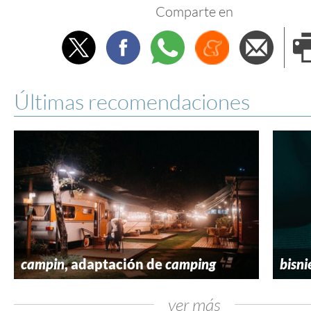
Comparte en
Twitter
Facebook
Whatsapp
Menéame
Envi
e
Últimas recomendaciones
campin
, adaptación de
camping
bisni
ver más