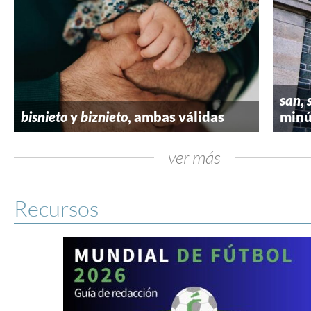
san
,
bisnieto
y
biznieto
, ambas válidas
minú
ver más
Recursos