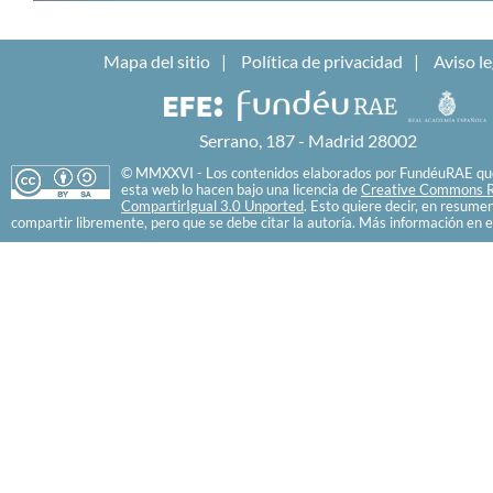
Mapa del sitio
Política de privacidad
Aviso le
Serrano, 187 - Madrid 28002
© MMXXVI - Los contenidos elaborados por FundéuRAE que
esta web lo hacen bajo una licencia de
Creative Commons R
CompartirIgual 3.0 Unported
. Esto quiere decir, en resume
compartir libremente, pero que se debe citar la autoría. Más información en e