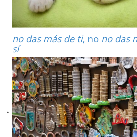
no das más de ti
, no
no das 
sí