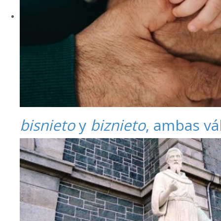
bisnieto
y
biznieto
, ambas vá