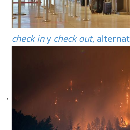
check in
y
check out
, alterna