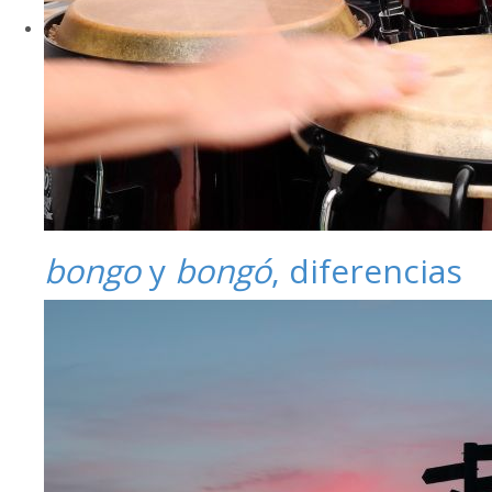
bongo
y
bongó
, diferencias