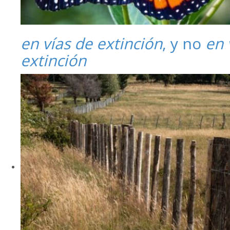
en vías de extinción
, y no
en 
extinción