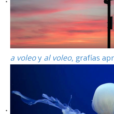
a voleo
y
al voleo
, grafías a