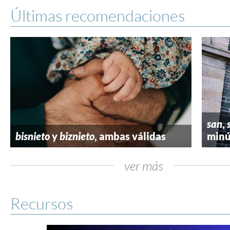
Últimas recomendaciones
san
,
bisnieto
y
biznieto
, ambas válidas
minú
ver más
Recursos