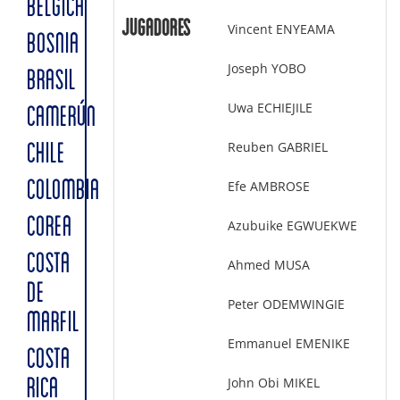
BÉLGICA
Jugadores
Vincent ENYEAMA
BOSNIA
Joseph YOBO
BRASIL
Uwa ECHIEJILE
CAMERÚN
Reuben GABRIEL
CHILE
COLOMBIA
Efe AMBROSE
COREA
Azubuike EGWUEKWE
COSTA
Ahmed MUSA
DE
Peter ODEMWINGIE
MARFIL
Emmanuel EMENIKE
COSTA
John Obi MIKEL
RICA