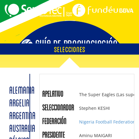
SELECCIONES
EMPLAZAMIENTOS
ALEMANIA
Apelativo
The Super Eagles (Las superá
ÁRBITROS
ARGELIA
Seleccionador
Stephen KESHI
ARGENTINA
Federación
Nigeria Football Federation
AUSTRALIA
SOBRE LA GUÍA
Presidente
Aminu MAIGARI