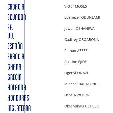
CROACIA
Victor MOSES
ECUADOR
Ebenezer ODUNLAMI
EE.
Juwon OSHANIWA
UU.
Godfrey OBOABONA
ESPAÑA
Ramon AZEEZ
FRANCIA
Austine EJIDE
GHANA
Ogenyi ONAZI
GRECIA
Michael BABATUNDE
HOLANDA
Uche NWOFOR
HONDURAS
Okechukwu UCHEBO
INGLATERRA