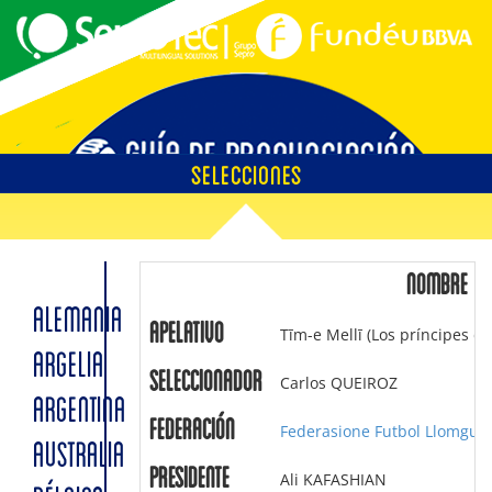
SELECCIONES
EMPLAZAMIENTOS
NOMBRE
ALEMANIA
Apelativo
Tīm-e Mellī (Los príncipes de
ÁRBITROS
ARGELIA
Seleccionador
Carlos QUEIROZ
ARGENTINA
Federación
Federasione Futbol Llomguri
AUSTRALIA
SOBRE LA GUÍA
Presidente
Ali KAFASHIAN