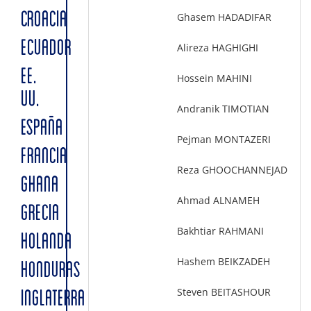
CROACIA
Ghasem HADADIFAR
ECUADOR
Alireza HAGHIGHI
EE.
Hossein MAHINI
UU.
Andranik TIMOTIAN
ESPAÑA
Pejman MONTAZERI
FRANCIA
Reza GHOOCHANNEJAD
GHANA
Ahmad ALNAMEH
GRECIA
Bakhtiar RAHMANI
HOLANDA
Hashem BEIKZADEH
HONDURAS
Steven BEITASHOUR
INGLATERRA