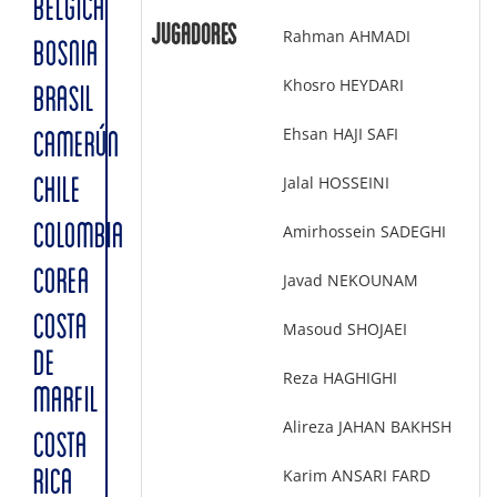
BÉLGICA
Jugadores
Rahman AHMADI
BOSNIA
Khosro HEYDARI
BRASIL
Ehsan HAJI SAFI
CAMERÚN
Jalal HOSSEINI
CHILE
COLOMBIA
Amirhossein SADEGHI
COREA
Javad NEKOUNAM
COSTA
Masoud SHOJAEI
DE
Reza HAGHIGHI
MARFIL
Alireza JAHAN BAKHSH
COSTA
Karim ANSARI FARD
RICA