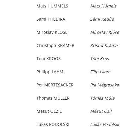
Mats HUMMELS
Mats Húmels
Sami KHEDIRA
Sámi Kedíra
Miroslav KLOSE
Míroslav Klóse
Christoph KRAMER
Krístof Kráma
Toni KROOS
Tóni Kros
Philipp LAHM
Fílip Laam
Per MERTESACKER
Pía Mégtesaka
Thomas MÜLLER
Tómas Múla
Mesut OEZIL
Mésut Ósil
Lukas PODOLSKI
Lúkas Podólski