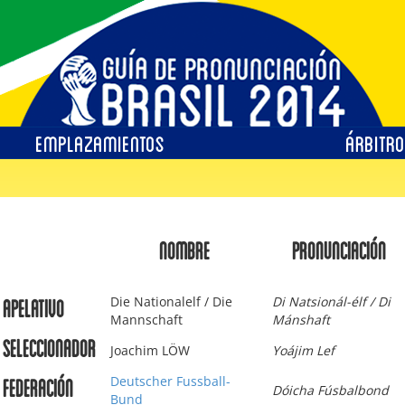
EMPLAZAMIENTOS
ÁRBITR
NOMBRE
PRONUNCIACIÓN
Die Nationalelf / Die
Di Natsionál-élf / Di
Apelativo
Mannschaft
Mánshaft
Seleccionador
Joachim LÖW
Yoájim Lef
Deutscher Fussball-
Federación
Dóicha Fúsbalbond
Bund