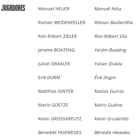
Jugadores
Manuel NEUER
Manuél Nóia
Roman WEIDENFELLER
Róman Baidenféla
Ron-Robert ZIELER
Ron-Róbert Síla
Jerome BOATENG
Yeróm Boaténg
Julian DRAXLER
Yúlian Dráxla
Erik DURM
Érik Dúgm
Matthias GINTER
Matías Guínta
Mario GOETZE
Mário Guétse
Kevin GROSSKREUTZ
Kévin Gruskróits
Benedikt HOEWEDES
Bénedik Hévedes