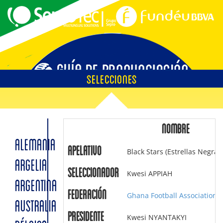
SELECCIONES
EMPLAZAMIENTOS
NOMBRE
ALEMANIA
Apelativo
Black Stars (Estrellas Negras
ÁRBITROS
ARGELIA
Seleccionador
Kwesi APPIAH
ARGENTINA
Federación
Ghana Football Association
AUSTRALIA
SOBRE LA GUÍA
Presidente
Kwesi NYANTAKYI