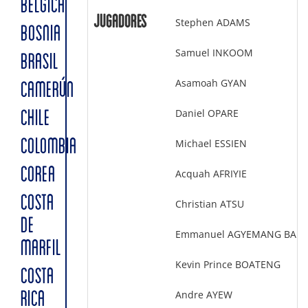
BÉLGICA
Jugadores
Stephen ADAMS
BOSNIA
Samuel INKOOM
BRASIL
Asamoah GYAN
CAMERÚN
Daniel OPARE
CHILE
COLOMBIA
Michael ESSIEN
COREA
Acquah AFRIYIE
COSTA
Christian ATSU
DE
Emmanuel AGYEMANG BAD
MARFIL
Kevin Prince BOATENG
COSTA
Andre AYEW
RICA