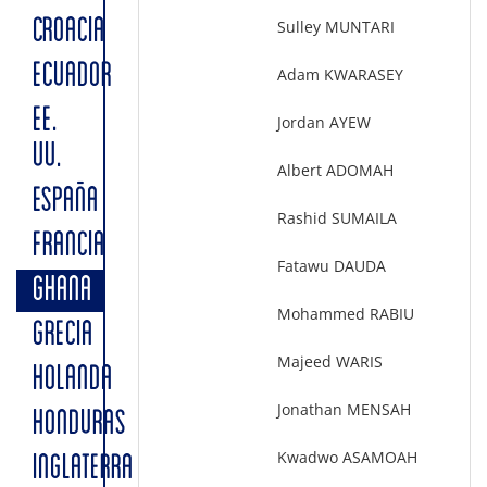
CROACIA
Sulley MUNTARI
ECUADOR
Adam KWARASEY
EE.
Jordan AYEW
UU.
Albert ADOMAH
ESPAÑA
Rashid SUMAILA
FRANCIA
Fatawu DAUDA
GHANA
Mohammed RABIU
GRECIA
Majeed WARIS
HOLANDA
Jonathan MENSAH
HONDURAS
Kwadwo ASAMOAH
INGLATERRA