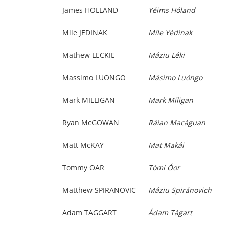
James HOLLAND
Yéims Hóland
Mile JEDINAK
Míle Yédinak
Mathew LECKIE
Máziu Léki
Massimo LUONGO
Másimo Luóngo
Mark MILLIGAN
Mark Míligan
Ryan McGOWAN
Ráian Macáguan
Matt McKAY
Mat Makái
Tommy OAR
Tómi Óor
Matthew SPIRANOVIC
Máziu Spiránovich
Adam TAGGART
Ádam Tágart