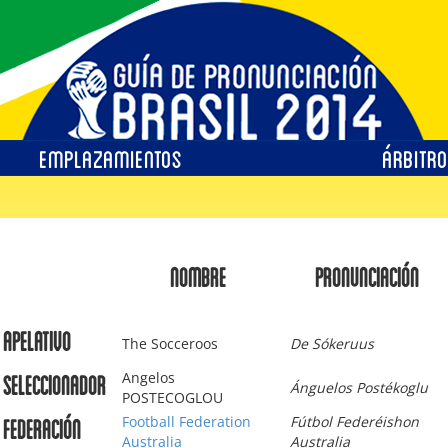
EMPLAZAMIENTOS
ÁRBITR
NOMBRE
PRONUNCIACIÓN
Apelativo
The Socceroos
De Sókeruus
Angelos
Seleccionador
Ánguelos Postékoglu
POSTECOGLOU
Football Federation
Fútbol Federéishon
Federación
Australia
Australia