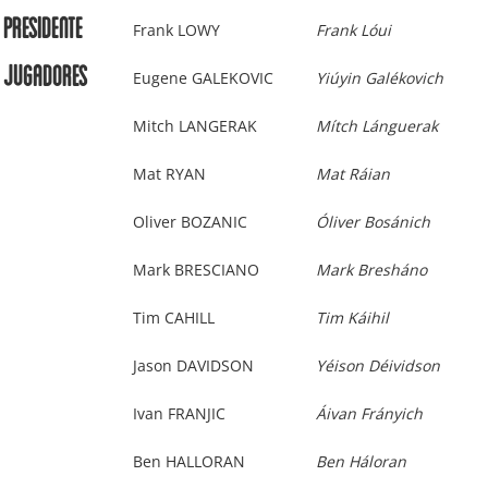
Presidente
Frank LOWY
Frank Lóui
Jugadores
Eugene GALEKOVIC
Yiúyin Galékovich
Mitch LANGERAK
Mítch Lánguerak
Mat RYAN
Mat Ráian
Oliver BOZANIC
Óliver Bosánich
Mark BRESCIANO
Mark Bresháno
Tim CAHILL
Tim Káihil
Jason DAVIDSON
Yéison Déividson
Ivan FRANJIC
Áivan Frányich
Ben HALLORAN
Ben Háloran