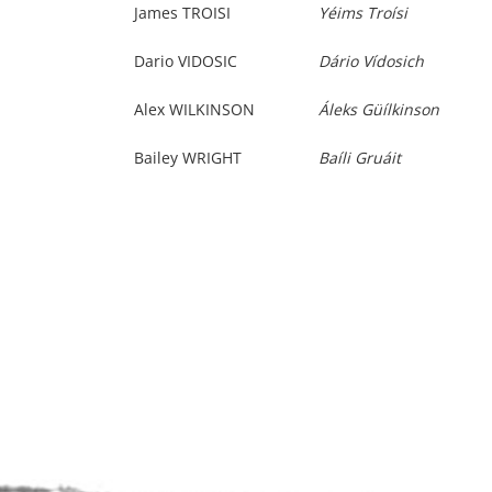
James TROISI
Yéims Troísi
Dario VIDOSIC
Dário Vídosich
Alex WILKINSON
Áleks Güílkinson
Bailey WRIGHT
Baíli Gruáit