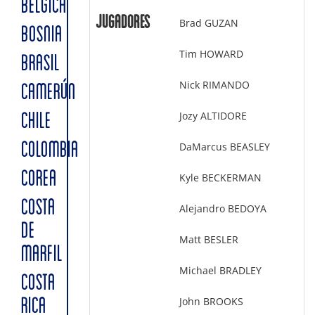
BÉLGICA
Jugadores
Brad GUZAN
BOSNIA
Tim HOWARD
BRASIL
Nick RIMANDO
CAMERÚN
Jozy ALTIDORE
CHILE
COLOMBIA
DaMarcus BEASLEY
COREA
Kyle BECKERMAN
COSTA
Alejandro BEDOYA
DE
Matt BESLER
MARFIL
Michael BRADLEY
COSTA
John BROOKS
RICA