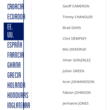
CROACIA
Geoff CAMERON
ECUADOR
Timmy CHANDLER
EE.
Brad DAVIS
UU.
Clint DEMPSEY
ESPAÑA
Mix DISKERUD
FRANCIA
Omar GONZÁLEZ
GHANA
Julian GREEN
GRECIA
Aron JOHANNSSON
HOLANDA
Fabian JOHNSON
HONDURAS
Jermaine JONES
INGLATERRA