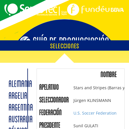
SELECCIONES
EMPLAZAMIENTOS
NOMBRE
ALEMANIA
Apelativo
Stars and Stripes (Barras y Es
ÁRBITROS
ARGELIA
Seleccionador
Jürgen KLINSMANN
ARGENTINA
Federación
U.S. Soccer Federation
AUSTRALIA
SOBRE LA GUÍA
Presidente
Sunil GULATI