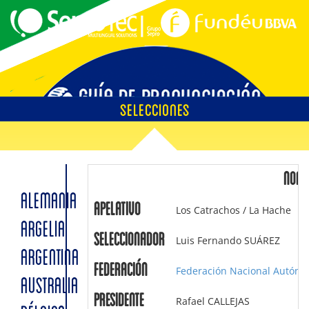
SELECCIONES
EMPLAZAMIENTOS
NOM
ALEMANIA
Apelativo
Los Catrachos / La Hache
ÁRBITROS
ARGELIA
Seleccionador
Luis Fernando SUÁREZ
ARGENTINA
Federación
Federación Nacional Autóno
AUSTRALIA
SOBRE LA GUÍA
Presidente
Rafael CALLEJAS