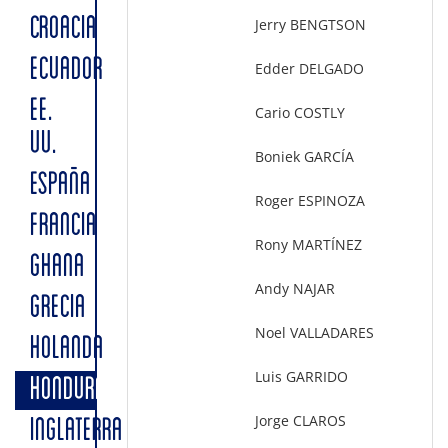
CROACIA
Jerry BENGTSON
ECUADOR
Edder DELGADO
EE.
Cario COSTLY
UU.
Boniek GARCÍA
ESPAÑA
Roger ESPINOZA
FRANCIA
Rony MARTÍNEZ
GHANA
Andy NAJAR
GRECIA
Noel VALLADARES
HOLANDA
Luis GARRIDO
HONDURAS
Jorge CLAROS
INGLATERRA