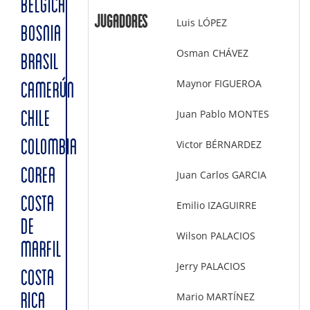
BÉLGICA
Jugadores
Luis LÓPEZ
BOSNIA
Osman CHÁVEZ
BRASIL
Maynor FIGUEROA
CAMERÚN
Juan Pablo MONTES
CHILE
COLOMBIA
Victor BÉRNARDEZ
COREA
Juan Carlos GARCIA
COSTA
Emilio IZAGUIRRE
DE
Wilson PALACIOS
MARFIL
Jerry PALACIOS
COSTA
Mario MARTÍNEZ
RICA