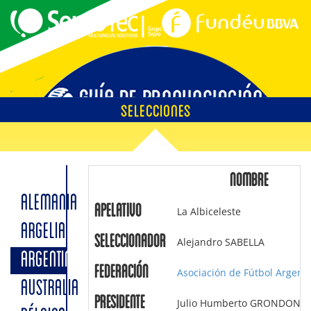
SELECCIONES
EMPLAZAMIENTOS
NOMBRE
ALEMANIA
Apelativo
La Albiceleste
ÁRBITROS
ARGELIA
Seleccionador
Alejandro SABELLA
ARGENTINA
Federación
Asociación de Fútbol Argent
AUSTRALIA
SOBRE LA GUÍA
Presidente
Julio Humberto GRONDONA