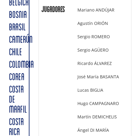
BÉLGICA
Jugadores
Mariano ANDÚJAR
BOSNIA
Agustín ORIÓN
BRASIL
Sergio ROMERO
CAMERÚN
Sergio AGÜERO
CHILE
COLOMBIA
Ricardo ÁLVAREZ
COREA
José María BASANTA
COSTA
Lucas BIGLIA
DE
Hugo CAMPAGNARO
MARFIL
Martín DEMICHELIS
COSTA
Ángel DI MARÍA
RICA