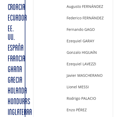
CROACIA
Augusto FERNÁNDEZ
ECUADOR
Federico FERNÁNDEZ
EE.
Fernando GAGO
UU.
Ezequiel GARAY
ESPAÑA
Gonzalo HIGUAÍN
FRANCIA
Ezequiel LAVEZZI
GHANA
Javier MASCHERANO
GRECIA
Lionel MESSI
HOLANDA
Rodrigo PALACIO
HONDURAS
Enzo PÉREZ
INGLATERRA