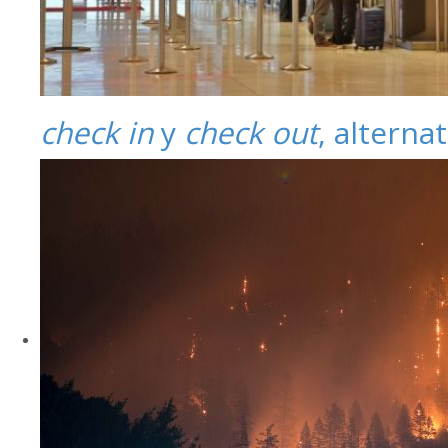
check in
y
check out
, alterna