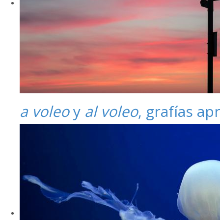
a voleo
y
al voleo
, grafías a