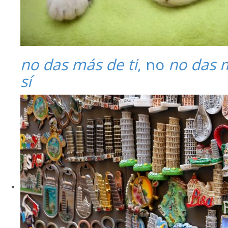
no das más de ti
, no
no das 
sí