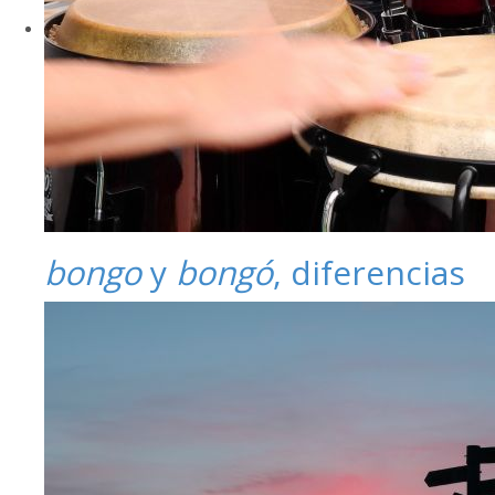
bongo
y
bongó
, diferencias