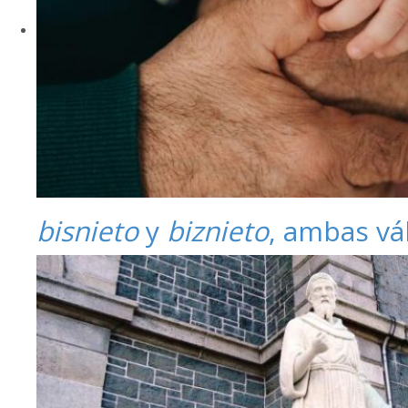
bisnieto
y
biznieto
, ambas vá