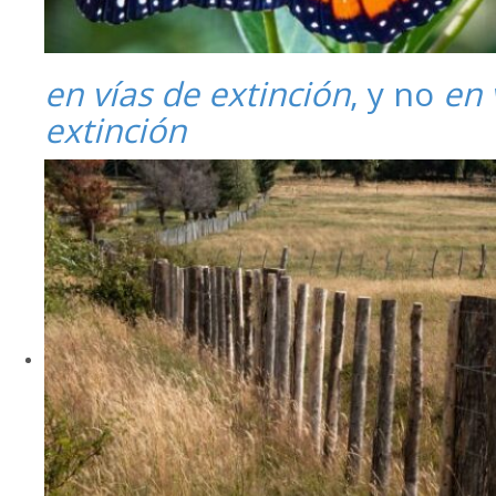
en vías de extinción
, y no
en 
extinción