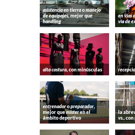
asistencia en tierra
o
manejo
de equipajes
, mejor que
en vías 
handling
vía de e
alta costura
, con minúsculas
recepci
entrenador
o
preparador
,
mejor que
míster
en el
la abre
ámbito deportivo
vs.
, con