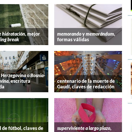
e hidratación
, mejor
memorando
y
memorándum
,
ling break
formas válidas
y Herzegovina
o
Bosnia-
vina
, escritura
centenario de la muerte de
da
Gaudí, claves de redacción
 de fútbol, claves de
superviviente a largo plazo
,