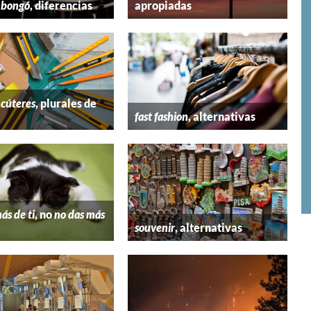
y
bongó
, diferencias
apropiadas
y
cúteres
, plurales de
fast fashion
, alternativas
ás de ti
, no
no das más
souvenir
, alternativas