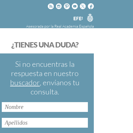
Rss
Instagram
Pinteres
Youtube
Twitter
Facebook
RAE
Agencia
EFE
Asesorada por la
Real Academia Española
nú
NOTICIAS
SOBRE LA FUNDÉURAE
¿TIENES UNA DUDA?
FundéuRAE es una fundación patrocinada por
la Agencia Efe y la Real Academia Española,
cuyo objetivo es colaborar con el buen uso del
Si no encuentras la
español en los medios de comunicación y en
respuesta en nuestro
Internet.
buscador
, envíanos tu
consulta.