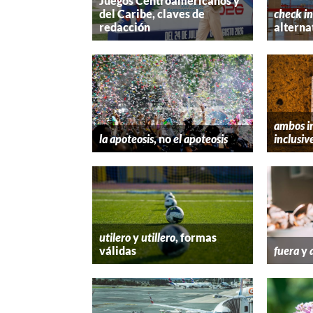
Juegos Centroamericanos y
del Caribe, claves de
check in
redacción
alterna
ambos i
la apoteosis
, no
el apoteosis
inclusiv
utilero
y
utillero
, formas
válidas
fuera
y