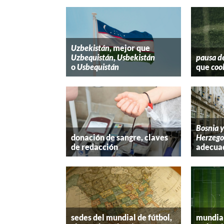
Uzbekistán
, mejor que
Uzbequistán
,
Usbekistán
pausa d
o
Usbequistán
que
coo
Bosnia 
donación de sangre, claves
Herzego
de redacción
adecua
sedes del mundial de fútbol,
mundial