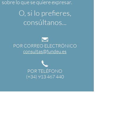
O, si lo prefieres,
consúltanos...
POR CORREO ELECTRÓNICO
consultas@fundeu.es
POR TELÉFONO
(+34) 913 467 440