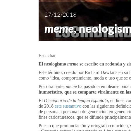
27/12/2018
meme
, neologis
Escuchar
El neologismo
meme
se escribe en redonda y sin
Este término, creado por Richard Dawkins en su 
como ‘idea, comportamiento, moda o uso que se ex
Por otra parte,
meme
ha pasado a emplearse para r
humorístico, que se comparte viralmente en las
El
Diccionario de la lengua española
, en línea c
de 2018
este sustantivo
con las siguientes definici
de persona a persona o de generación en generació
fines caricaturescos, que se difunde principalmente
Puesto que pronunciación y ortografía coinciden,