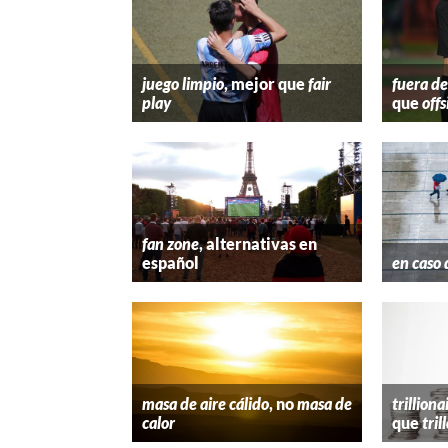
juego limpio
, mejor que
fair
fuera de
play
que
offs
fan zone
, alternativas en
español
en caso 
masa de aire cálido
, no
masa de
trilliona
calor
que
tril