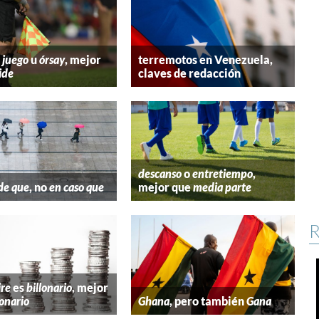
 juego
u
órsay
, mejor
terremotos en Venezuela,
ide
claves de redacción
descanso
o
entretiempo
,
de que
, no
en caso que
mejor que
media parte
R
ire
es
billonario
, mejor
lonario
Ghana
, pero también
Gana