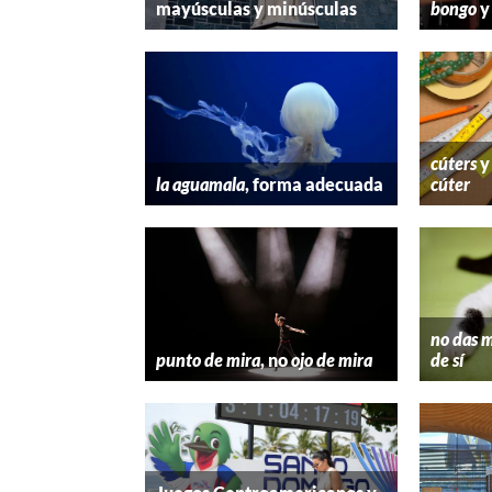
mayúsculas y minúsculas
bongo
cúters
la aguamala
, forma adecuada
cúter
no das m
punto de mira
, no
ojo de mira
de sí