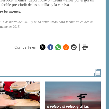
divertidos “memes” deportivos» o «Crean
memes
por el gol en
erible prescindir de las comillas y la cursiva.
ar:
los memes
.
el 1 de marzo del 2013
y se ha actualizado para incluir un enlace al
meme
en 2018
.
Twitter
Facebook
Whatsapp
Menéame
Enviar por
Imprimir
Comparte en
email
a voleo
y
al voleo
, grafías