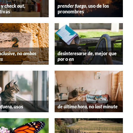
y
check out
,
prender fuego
, uso de los
tivas
pronombres
nclusive
, no
ambos
desinteresarse de
, mejor que
es
por
o
en
afuera
, usos
de última hora
, no
last minute