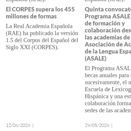
El CORPES supera los 455
Quinta convocato
millones de formas
Programa ASALE 
de formación y
La Real Academia Española
colaboración des
(RAE) ha publicado la versión
las academias de 
1.5 del Corpus del Español del
Asociación de A
Siglo XXI (CORPES).
de la Lengua Esp
(ASALE)
El Programa ASALE
becas anuales para 
sucesivamente, el m
Escuela de Lexicog
Hispánica y una es
colaboración forma
sedes de las academ
12/06/2026
|
29/05/2026
|