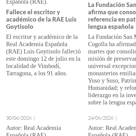
Española (RAE)
La Fundación San
Fallece el escritor y
afirma que conso
académico de la RAE Luis
referencia en pa
Goytisolo
lengua española
El escritor y académico de la
La Fundación San M
Real Academia Española
Cogolla ha afirmad
(RAE) Luis Goytisolo falleció
martes que consoli
este domingo 12 de julio en la
misión de preservar
localidad de Vimbodí,
universal excepcion
Tarragona, a los 91 años.
monasterios emilia
Yuso y Suso, Patri
Humanidad; y refor
liderazgo en la inv
sobre la lengua esp
30/06/2026
|
24/06/2026
|
Real Academia
Real Acade
Española (RAE)
Española (RAE)