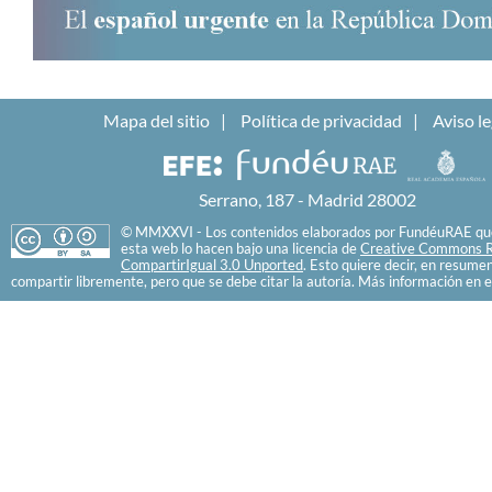
Mapa del sitio
Política de privacidad
Aviso le
Serrano, 187 - Madrid 28002
© MMXXVI - Los contenidos elaborados por FundéuRAE que
esta web lo hacen bajo una licencia de
Creative Commons R
CompartirIgual 3.0 Unported
. Esto quiere decir, en resume
compartir libremente, pero que se debe citar la autoría. Más información en e