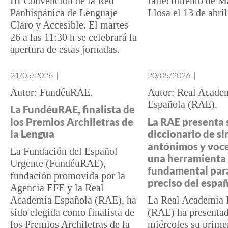
III Convención de la Red
fallecimiento de M
Panhispánica de Lenguaje
Llosa el 13 de abri
Claro y Accesible. El martes
26 a las 11:30 h se celebrará la
apertura de estas jornadas.
21/05/2026
|
20/05/2026
|
FundéuRAE
Real Acade
Española (RAE)
La FundéuRAE, finalista de
los Premios Archiletras de
La RAE presenta 
la Lengua
diccionario de s
antónimos y voce
La Fundación del Español
una herramienta
Urgente (FundéuRAE),
fundamental para
fundación promovida por la
preciso del espa
Agencia EFE y la Real
Academia Española (RAE), ha
La Real Academia 
sido elegida como finalista de
(RAE) ha presentad
los Premios Archiletras de la
miércoles su prime