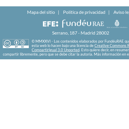
Mapa del sitio
Política de privacidad
Aviso le
Serrano, 187 - Madrid 28002
© MMXXVI - Los contenidos elaborados por FundéuRAE que
esta web lo hacen bajo una licencia de
Creative Commons R
CompartirIgual 3.0 Unported
. Esto quiere decir, en resume
compartir libremente, pero que se debe citar la autoría. Más información en e