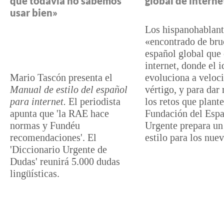
que todavía no sabemos
global de interne
usar bien»
Los hispanohablant
«encontrado de bru
español global que 
internet, donde el 
Mario Tascón presenta el
evoluciona a veloc
Manual de estilo del español
vértigo, y para dar 
para internet.
El periodista
los retos que plante
apunta que 'la RAE hace
Fundación del Esp
normas y Fundéu
Urgente prepara un
recomendaciones'. El
estilo para los nue
'Diccionario Urgente de
Dudas' reunirá 5.000 dudas
lingüísticas.