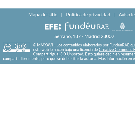
Mapa del sitio
Política de privacidad
Aviso le
Serrano, 187 - Madrid 28002
© MMXXVI - Los contenidos elaborados por FundéuRAE que
esta web lo hacen bajo una licencia de
Creative Commons R
CompartirIgual 3.0 Unported
. Esto quiere decir, en resume
compartir libremente, pero que se debe citar la autoría. Más información en e