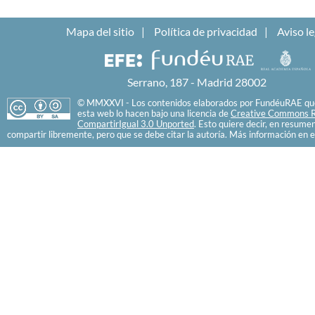
Mapa del sitio
Política de privacidad
Aviso le
Serrano, 187 - Madrid 28002
© MMXXVI - Los contenidos elaborados por FundéuRAE que
esta web lo hacen bajo una licencia de
Creative Commons R
CompartirIgual 3.0 Unported
. Esto quiere decir, en resume
compartir libremente, pero que se debe citar la autoría. Más información en e