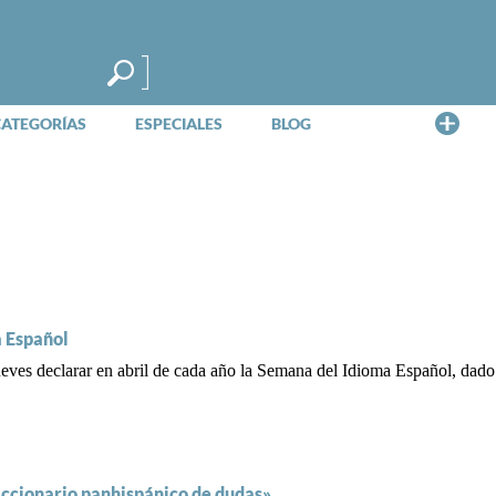
Me
CATEGORÍAS
ESPECIALES
BLOG
a Español
es declarar en abril de cada año la Semana del Idioma Español, dado qu
iccionario panhispánico de dudas»