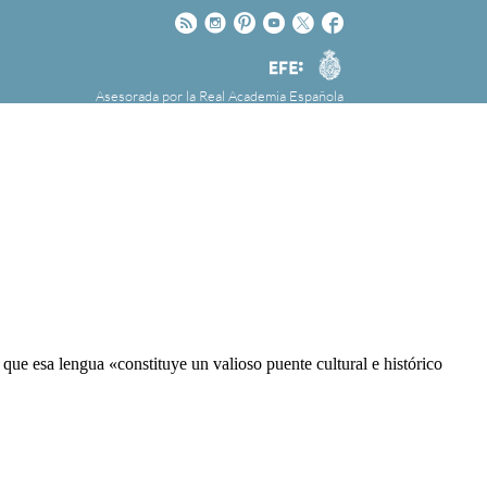
Rss
Instagram
Pinteres
Youtube
Twitter
Facebook
RAE
Agencia
EFE
Asesorada por la
Real Academia Española
nú
NOTICIAS
SOBRE LA FUNDÉURAE
FundéuRAE es una fundación patrocinada por
la Agencia Efe y la Real Academia Española,
cuyo objetivo es colaborar con el buen uso del
español en los medios de comunicación y en
Internet.
e esa lengua «constituye un valioso puente cultural e histórico