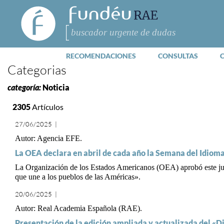
FundéuRAE
- Fundación
del Español
Buscar
Urgente
RECOMENDACIONES
CONSULTAS
Categorias
categoría:
Noticia
2305
Artículos
27/06/2025
|
Agencia EFE
La OEA declara en abril de cada año la Semana del Idiom
La Organización de los Estados Americanos (OEA) aprobó este juev
que une a los pueblos de las Américas».
20/06/2025
|
Real Academia Española (RAE)
Presentación de la edición ampliada y actualizada del «D