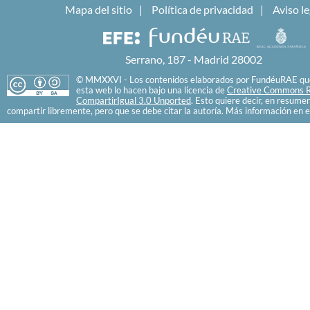
Mapa del sitio
Política de privacidad
Aviso le
Serrano, 187 - Madrid 28002
© MMXXVI - Los contenidos elaborados por FundéuRAE que
esta web lo hacen bajo una licencia de
Creative Commons R
CompartirIgual 3.0 Unported
. Esto quiere decir, en resume
compartir libremente, pero que se debe citar la autoría. Más información en e