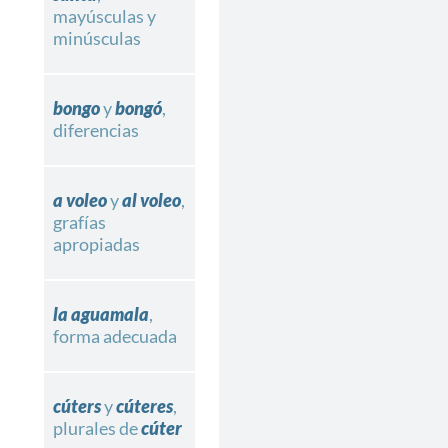
mayúsculas y
minúsculas
bongo
y
bongó
,
diferencias
a voleo
y
al voleo
,
grafías
apropiadas
la aguamala
,
forma adecuada
cúters
y
cúteres
,
plurales de
cúter