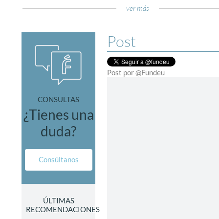
ver más
Post
Post por @Fundeu
CONSULTAS
¿Tienes una
duda?
Consúltanos
ÚLTIMAS
RECOMENDACIONES