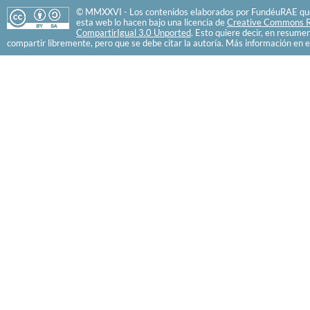
© MMXXVI - Los contenidos elaborados por FundéuRAE que
esta web lo hacen bajo una licencia de
Creative Commons R
CompartirIgual 3.0 Unported
. Esto quiere decir, en resume
compartir libremente, pero que se debe citar la autoría. Más información en e