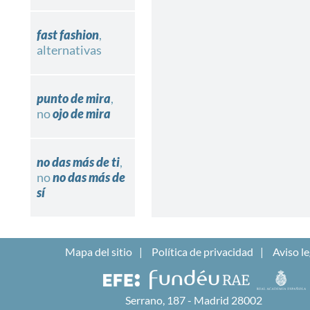
fast fashion
,
alternativas
punto de mira
,
no
ojo de mira
no das más de ti
,
no
no das más de
sí
Mapa del sitio
Política de privacidad
Aviso le
Serrano, 187 - Madrid 28002