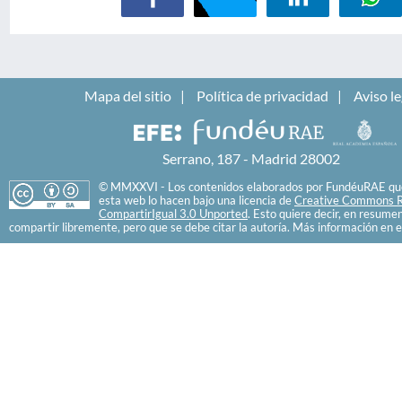
Mapa del sitio
Política de privacidad
Aviso le
Serrano, 187 - Madrid 28002
© MMXXVI - Los contenidos elaborados por FundéuRAE que
esta web lo hacen bajo una licencia de
Creative Commons R
CompartirIgual 3.0 Unported
. Esto quiere decir, en resume
compartir libremente, pero que se debe citar la autoría. Más información en e