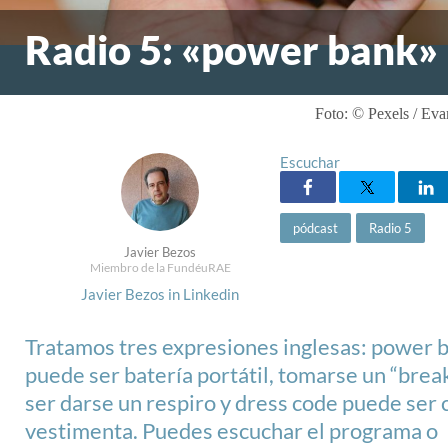
Radio 5: «power bank»
Foto: © Pexels / E
Escuchar
pódcast
Radio 5
Javier Bezos
Miembro de la FundéuRAE
Javier Bezos in Linkedin
Tratamos tres expresiones inglesas: power 
puede ser batería portátil, tomarse un “bre
ser darse un respiro y dress code puede ser 
vestimenta. Puedes escuchar el programa o