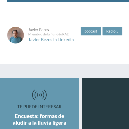
Javier Bezos
pódcast
Radio 5
Miembro de la FundéuRAE
Javier Bezos in Linkedin
TE PUEDE INTERESAR
Encuesta: formas de
aludir a la lluvia ligera