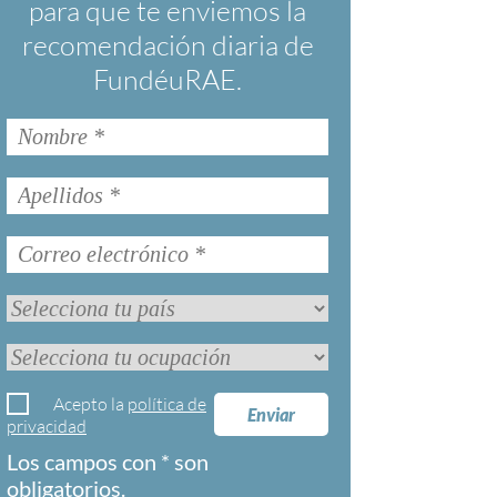
para que te enviemos la
recomendación diaria de
FundéuRAE.
Acepto la
política de
Enviar
privacidad
Los campos con * son
obligatorios.