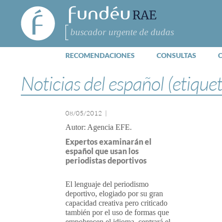
FundéuRAE
- Fundación
del Español
Buscar
Urgente
RECOMENDACIONES
CONSULTAS
Noticias del español (etique
08/05/2012
|
Agencia EFE
Expertos examinarán el
español que usan los
periodistas deportivos
El lenguaje del periodismo
deportivo, elogiado por su gran
capacidad creativa pero criticado
también por el uso de formas que
empobrecen el idioma, centrará el