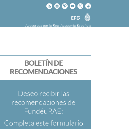
Rss
Instagram
Pinteres
Youtube
Twitter
Facebook
RAE
Agencia
EFE
Asesorada por la
Real Academia Española
nú
NOTICIAS
SOBRE LA FUNDÉURAE
FundéuRAE es una fundación patrocinada por
la Agencia Efe y la Real Academia Española,
cuyo objetivo es colaborar con el buen uso del
BOLETÍN DE
español en los medios de comunicación y en
RECOMENDACIONES
Internet.
Deseo recibir las
recomendaciones de
FundéuRAE:
Completa este formulario