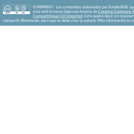
© MMXXVI - Los contenidos elaborados por FundéuRAE que
esta web lo hacen bajo una licencia de
Creative Commons R
CompartirIgual 3.0 Unported
. Esto quiere decir, en resume
compartir libremente, pero que se debe citar la autoría. Más información en e